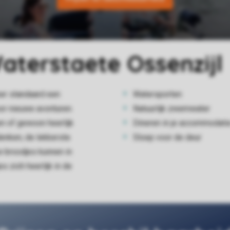
Waterstaete Ossenzijl
ber standaard een
Watersporten
oor nieuwe avonturen.
Natuurlijk zwemwater
en of gewoon heerlijk
Dineren in je accommodati
denken; de lekkerste
Sloep voor de deur
e broodjes kunnen in
s zich heerlijk in de