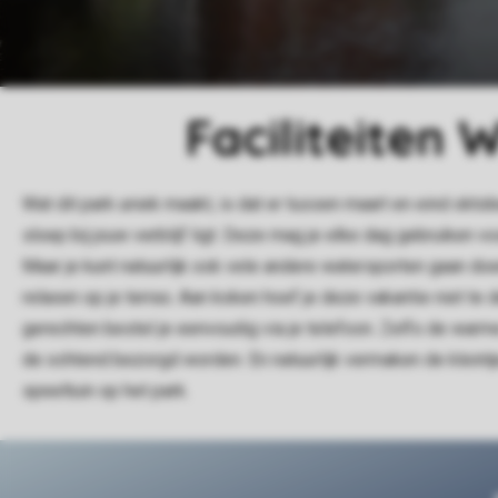
Faciliteiten 
Wat dit park uniek maakt, is dat er tussen maart en eind okto
sloep bij jouw verblijf ligt. Deze mag je elke dag gebruiken v
Maar je kunt natuurlijk ook vele andere watersporten gaan do
relaxen op je terras. Aan koken hoef je deze vakantie niet te 
gerechten bestel je eenvoudig via je telefoon. Zelfs de warm
de ochtend bezorgd worden. En natuurlijk vermaken de kleintje
speeltuin op het park.