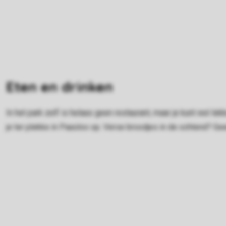
Eten en drinken
In het park zelf is helaas geen restaurant, maar je kunt wel lek
je ter plekke in Paasloo op. Verse broodjes in de ochtend? Gee