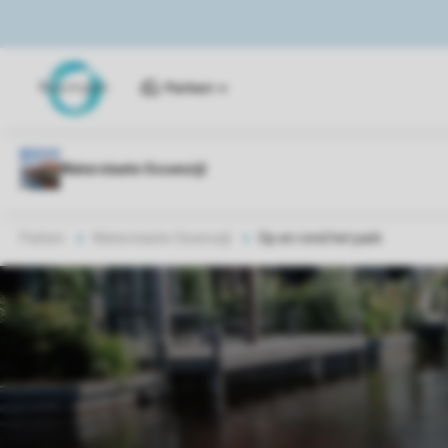
Parken
Parken
Waterstaete Ossenzijl
Op en rond het park