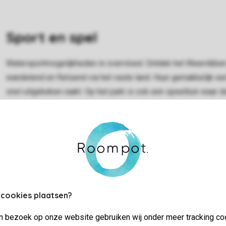
Sport en spel
Watersportmogelijkheden in overvloed. Ontdek het Weerribben-
wandelend en fietsend via het vaste land. Huur gemakkelijk een 
snel uitgekeken raakt. Op het park is ook een speeltuin waar d
 cookies plaatsen?
jn bezoek op onze website gebruiken wij onder meer tracking co