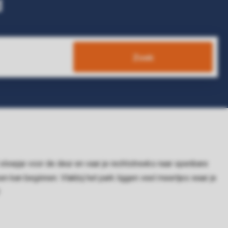
d
Zoek
t sloepje voor de deur en vaar je rechtstreeks naar openbare
kan beginnen. Vlakbij het park liggen veel meertjes waar je