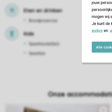
jouw persoo
Eten en drinken
persoonlijk
mogen wij a
Broodjesservice
Je kunt de 
policy
en
p
Kids
Speeltoestel(len)
Alle coo
Speeltuin