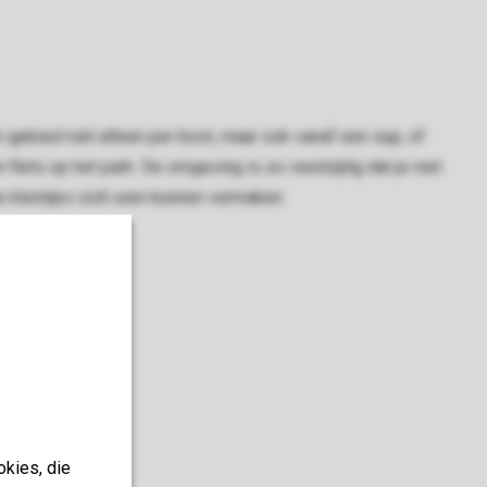
gebied niet alleen per boot, maar ook vanaf een sup, of
fiets op het park. De omgeving is zo veelzijdig dat je niet
e kleintjes zich uren kunnen vermaken.
okies, die