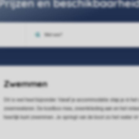
Prijzen en beschikbaarhei
Zwemmen
Dit is wel heel bijzonder. Vanaf je accommodatie stap je in he
zwemwateren. De koelbox mee, zwemkleding aan en het relaxen 
heerlijk kunt zwemmen. Je springt van de boot zo het water in!