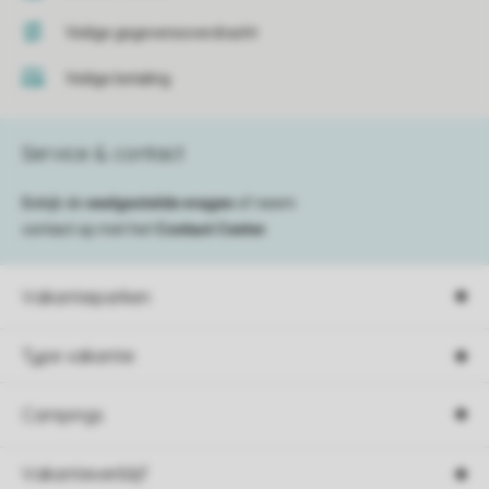
Veilige gegevensoverdracht
Veilige betaling
Service & contact
Bekijk de
veelgestelde vragen
of neem
contact op met het
Contact Center
.
Vakantieparken
Type vakantie
Campings
Vakantieverblijf