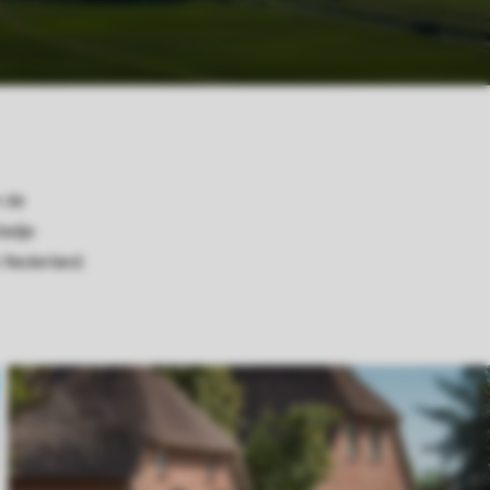
n de
tadje
 Nederland.