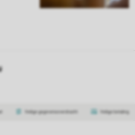
y
at
Veilige gegevensoverdracht
Veilige betaling