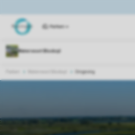
Parken
Parken
Waterresort Blocksyl
Omgeving