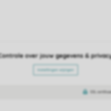
Controle over jouw gegevens & privac
Instellingen wijzigen
SSL certifica