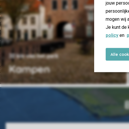
jouw persoo
persoonlijk
mogen wij a
Je kunt de 
policy
en
p
Alle coo
32 km van het park
Kampen