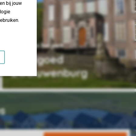
en bij jouw
logie
ebruiken.
47 km van het park
Landgoed
Zwaluwenburg
s