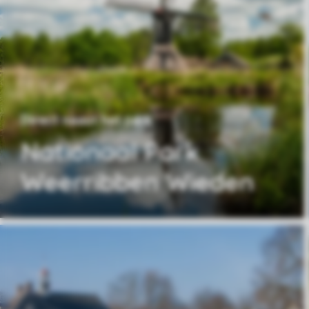
Direct naast het park
Nationaal Park
Weerribben Wieden