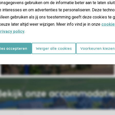
nsgegevens gebruiken om de informatie beter aan te laten sluit
e interesses en om advertenties te personaliseren. Deze techno
lleen gebruiken als jij ons toestemming geeft deze cookies te g
keuze later altijd weer wijzigen. Meer info vind je in onze
cookie
rivacy policy
.
kies accepteren
Weiger alle cookies
Voorkeuren kiezen
49 km van het park
Museum Elburg
Bekijk onze accommodatie