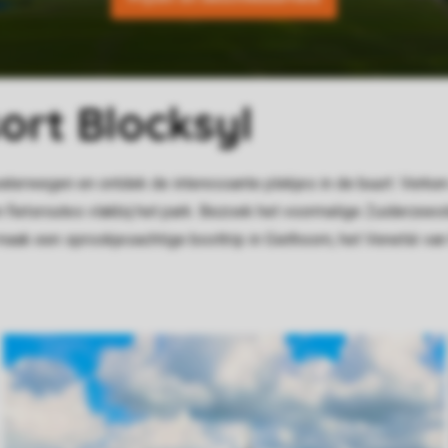
rt Blocksyl
 waterwegen en ontdek de interessante plekjes in de buurt. Verke
ietsroutes vlakbij het park. Bezoek het voormalige Zuiderzees
aak een sprookjesachtige boottrip in Giethoorn, het Venetië van