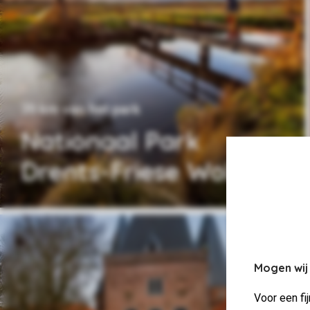
39 km van het park
Nationaal Park
Drents-Friese Wold
Mogen wij
Voor een fi