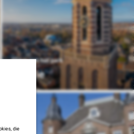
37 km van het park
Zwolle
okies, die