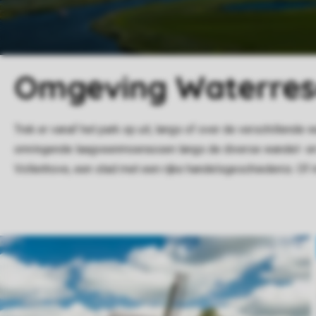
Omgeving Waterreso
Trek er vanaf het park op uit, langs of over de verschillende
omringende laagveenmoerassen langs de diverse wandel- en f
Vollenhove, een stad met een rijke handelsgeschiedenis. Of m