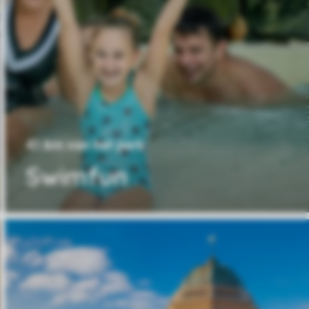
41 km van het park
Swimfun