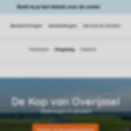
Boek nu je last minute voor de zomer
Bestemmingen
Aanbiedingen
Service & Contact
Prijzen en beschikbaarheid