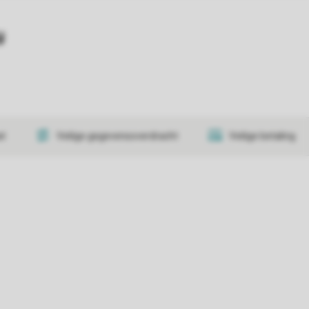
y
at
Veilige gegevensoverdracht
Veilige betaling