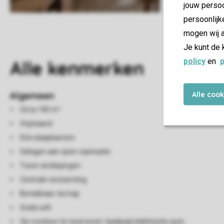
jouw persoo
persoonlijk
mogen wij a
Je kunt de 
policy
en
p
Alle
kenmerken
Alle coo
Algemeen
Circa 140 m²
Vrijstaand
Drie slaapkamers
Gelegen aan open vaarwater
Twee verdiepingen
Centrale verwarming
Bereikbaar via trap
Gratis wifi
Op voorkeur te reserveren: laadpaal elektrische auto