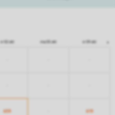
vr 02 okt
ma 05 okt
vr 09 okt
-
-
-
-
-
-
659
619
-