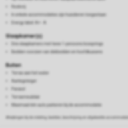
Rookvrij
In enkele accommodaties zijn huisdieren toegestaan
Energy label: A+ - A
Slaapkamer(s)
Drie slaapkamers met twee 1-persoons boxsprings
Bedden voorzien van dekbedden en hoofdkussens
Buiten
Terras aan het water
Aanlegsteiger
Parasol
Terrasmeubilair
Maximaal één auto parkeren bij de accommodatie
Afwijkingen bij de indeling, beelden, beschrijving en afgebeelde accommodati