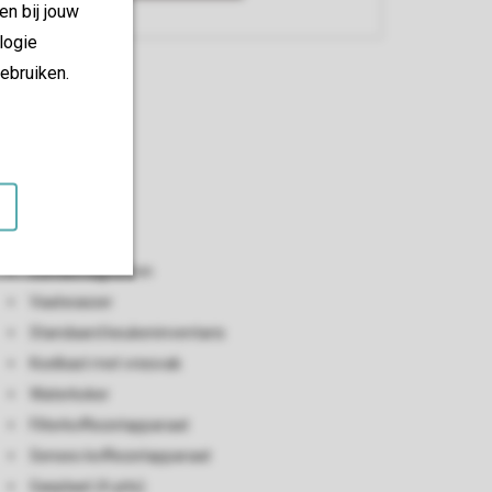
en bij jouw
logie
ebruiken.
Keuken
Open keuken
Combimagnetron
Vaatwasser
Standaard keukeninventaris
Koelkast met vriesvak
Waterkoker
Filterkoffiezetapparaat
Senseo koffiezetapparaat
Gasplaat (4-pits)