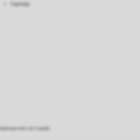
Traphekje
eplattegronden zijn mogelijk.