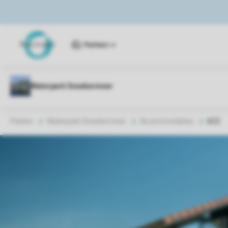
Parken
Parken
Waterpark Sneekermeer
Accommodaties
6C2