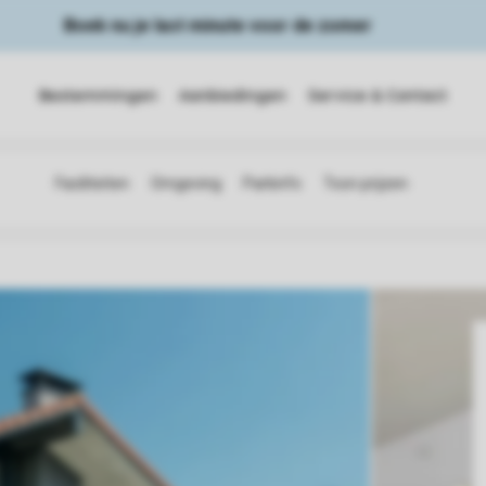
Boek nu je last minute voor de zomer
Bestemmingen
Aanbiedingen
Service & Contact