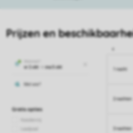
Prijzen en beschikbaarhe
1 nacht
2 nachten
3 nachten