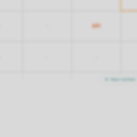
691
-
-
-
Meer nachten