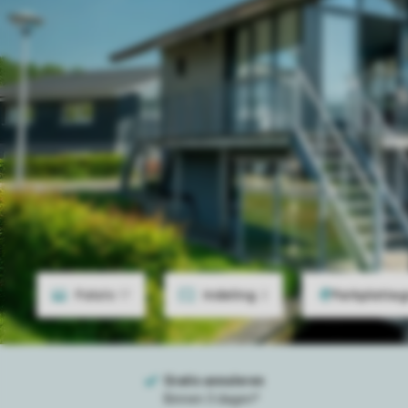
Foto's
17
Indeling
2