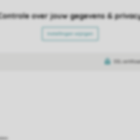
Controle over jouw gegevens & privac
Instellingen wijzigen
SSL certifica
atie