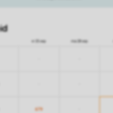
id
vr 25 sep
ma 28 sep
-
-
-
-
679
-