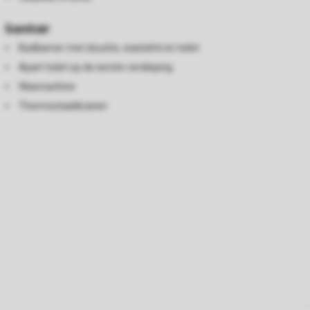
Sanitair
Badkamer met douche, wastafel en toilet
Apart toilet op de eerste verdieping
Wasmachine
Thermostaatkranen