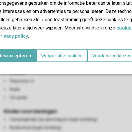
nsgegevens gebruiken om de informatie beter aan te laten sluit
e interesses en om advertenties te personaliseren. Deze techno
lleen gebruiken als jij ons toestemming geeft deze cookies te g
keuze later altijd weer wijzigen. Meer info vind je in onze
cookie
rivacy policy
.
kies accepteren
Weiger alle cookies
Voorkeuren kiezen
Woon-/eetkamer
Zithoek
Eethoek
Flatscreen-tv
Radio
Cd-speler
Kindervoorzieningen
Campingbedje (op aanvraag en tegen betaling)
Kinderstoel (tegen betaling)