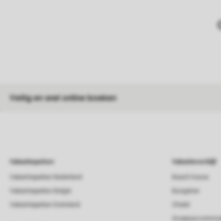
Veilig en snel online boeken
Vakantieparken
Vakantieverblijf
Vakantieparken Nederland
Beach house
Vakantieparken België
Bungalow
Vakantieparken Duitsland
Chalet
Groepsaccommod