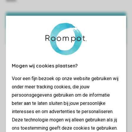
Naar de app
Bekijk faciliteiten
Mogen wij cookies plaatsen?
Voor een fijn bezoek op onze website gebruiken wij
onder meer tracking cookies, die jouw
persoonsgegevens gebruiken om de informatie
beter aan te laten sluiten bij jouw persoonlijke
interesses en om advertenties te personaliseren.
Deze technologie mogen wij alleen gebruiken als jij
ons toestemming geeft deze cookies te gebruiken.