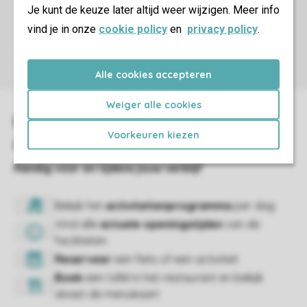
Je kunt de keuze later altijd weer wijzigen. Meer info
vind je in onze
cookie policy
en
privacy policy
.
Alle cookies accepteren
Weiger alle cookies
Voorkeuren kiezen