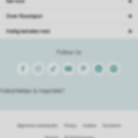
Service
Over Roompot
Veilig betalen met
Follow Us
Facebook
Instagram
Tiktok
Youtube
Pinterest
Linkedin
Spotify
Vakantietips & inspiratie?
Algemene voorwaarden
Privacy
Cookies
Disclaimer