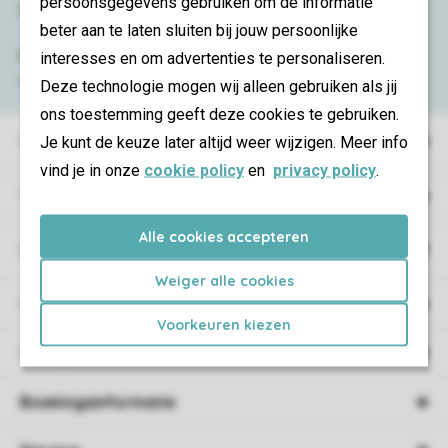
persoonsgegevens gebruiken om de informatie
Service & contact
beter aan te laten sluiten bij jouw persoonlijke
Bekijk de
veelgestelde vragen
of neem
interesses en om advertenties te personaliseren.
contact op met het
Contact Center
.
Deze technologie mogen wij alleen gebruiken als jij
ons toestemming geeft deze cookies te gebruiken.
Vakantieparken
Je kunt de keuze later altijd weer wijzigen. Meer info
vind je in onze
cookie policy
en
privacy policy
.
Type vakantie
Alle cookies accepteren
Campings
Weiger alle cookies
Vakantieverblijf
Voorkeuren kiezen
Verblijf
Boekingsinformatie