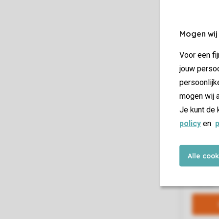
Mogen wij
Voor een fi
jouw persoo
persoonlijk
mogen wij a
Je kunt de 
policy
en
p
Alle coo