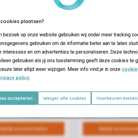
 cookies plaatsen?
jn bezoek op onze website gebruiken wij onder meer tracking co
nsgegevens gebruiken om de informatie beter aan te laten sluit
e interesses en om advertenties te personaliseren. Deze techno
lleen gebruiken als jij ons toestemming geeft deze cookies te g
keuze later altijd weer wijzigen. Meer info vind je in onze
cookie
rivacy policy
.
kies accepteren
Weiger alle cookies
Voorkeuren kiezen