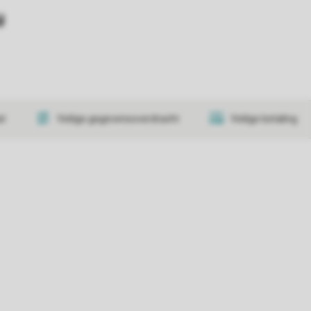
y
at
Veilige gegevensoverdracht
Veilige betaling