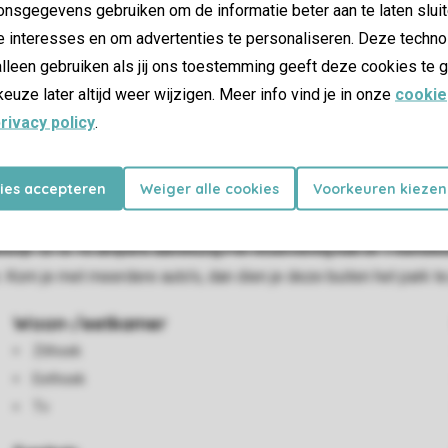
nsgegevens gebruiken om de informatie beter aan te laten sluit
e interesses en om advertenties te personaliseren. Deze techno
lleen gebruiken als jij ons toestemming geeft deze cookies te g
keuze later altijd weer wijzigen. Meer info vind je in onze
cookie
rivacy policy
.
kies accepteren
Weiger alle cookies
Voorkeuren kiezen
keuken is voorzien van o.a. koelkast, waterkoker, gasfornuis en
r met toilet en douche aanwezig. In de slaapcabines vind je één
rblijf. Er is 16 ampère aanwezig.Per reservering kan er 1 kenteke
Kom je met meerdere auto's, dan dien je deze buiten het park te
Woon-/eetkamer
Zithoek
Eethoek
Tv