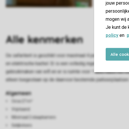
jouw persoo
persoonlijk
mogen wij a
Je kunt de 
policy
en
p
Alle
kenmerken
Alle coo
De safaritent is geschikt voor maximaal 4 personen. De open 
en elektrische kachel. Er is een volledig ingerichte badkame
gebruikmaken van wifi en er is ruimte voor 1 auto naast het ve
alleen toegestaan op de daarvoor bestemde parkeerplaatsen. 
Algemeen
Circa 27 m²
Vrijstaand
Minimaal 2 slaapkamers
Gelijkvloers