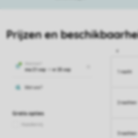
Prijzen en beschikbaarhe
1 nacht
2 nachten
3 nachten