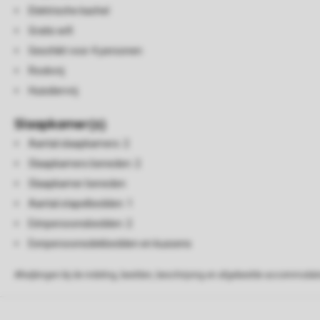
Elektrische kachel
Gratis wifi
Geschikt voor 4 personen
Rookvrij
Huisdiervrij
Slaapkamer(s)
Aantal slaapkamers: 2
Slaapkamers beneden: 2
Slaapkamer beneden
Aantal stapelbedden: 1
Eénpersoonsbedden: 2
Eenpersoonsdekbedden en kussens
Afwijkingen bij de indeling, beelden, beschrijving en afgebeelde accommodati