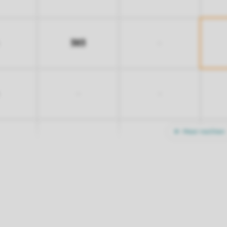
383
-
-
-
Meer nachten