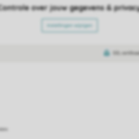
Controle over jouw gegevens & privac
Instellingen wijzigen
SSL certifica
atie