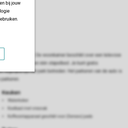
en bij jouw
logie
ebruiken.
 koffiezetapparaat. De woonkamer beschikt over een televisie
 tweepersoonsbed en één stapelbed. Je kunt gratis
n tegelijkertijd het park betreden. Het parkeren van de auto is
 parkeren.
Keuken
Waterkoker
Koelkast met vriesvak
Koffiezetapparaat geschikt voor (Senseo) pads