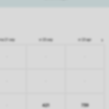
ma 21 sep
vr 25 sep
vr 23 apr
-
-
-
-
-
-
421
739
-