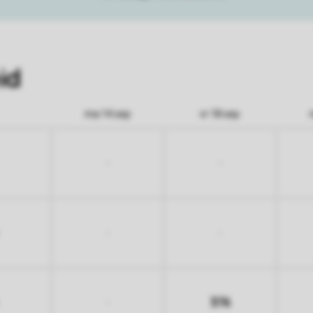
id
ma 14 sep
vr 18 sep
-
-
-
-
376
-