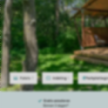
Foto's
7
Indeling
1