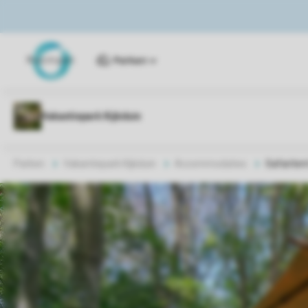
Parken
Parken
Vakantiepark Kijkduin
Accommodaties
Safariten