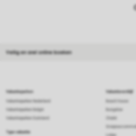
Veilig en snel online boeken
Vakantieparken
Vakantieverblijf
Vakantieparken Nederland
Beach house
Vakantieparken België
Bungalow
Vakantieparken Duitsland
Chalet
Groepsaccommod
Type vakantie
Lodge