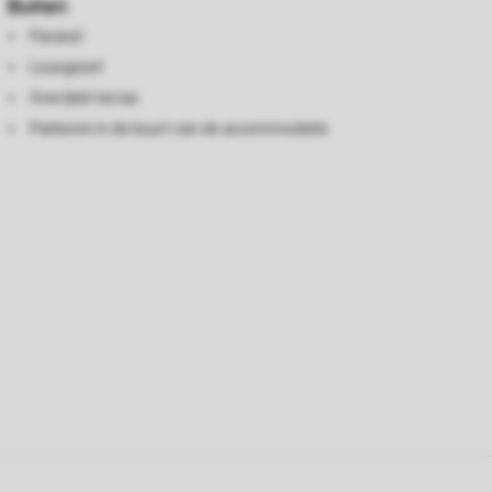
Buiten
Parasol
Loungeset
Overdekt terras
Parkeren in de buurt van de accommodatie