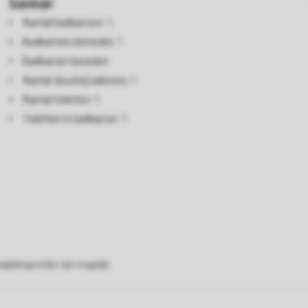
Sanitair
Aantal badkamers: 1
Badkamers beneden: 1
Badkamer beneden
Aantal douche(cabines): 1
Aantal toiletten: 1
Toiletten in badkamer: 1
eplattegronden zijn mogelijk.