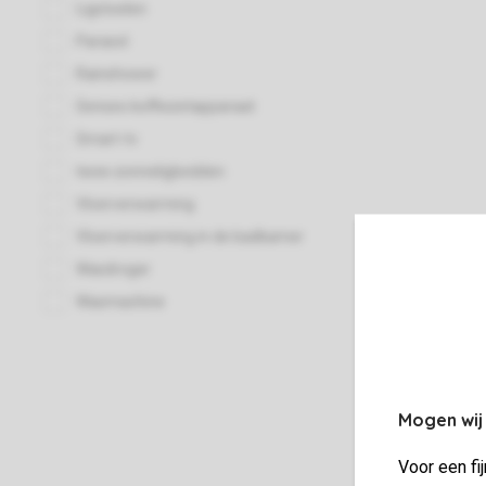
Mogen wij
Voor een fi