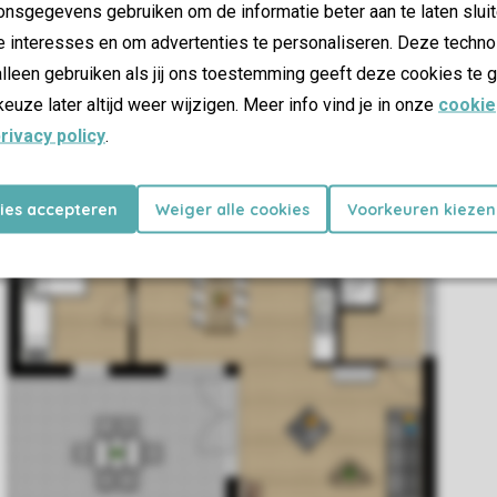
nsgegevens gebruiken om de informatie beter aan te laten sluit
e interesses en om advertenties te personaliseren. Deze techno
lleen gebruiken als jij ons toestemming geeft deze cookies te g
keuze later altijd weer wijzigen. Meer info vind je in onze
cookie
rivacy policy
.
kies accepteren
Weiger alle cookies
Voorkeuren kiezen