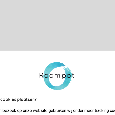
 cookies plaatsen?
jn bezoek op onze website gebruiken wij onder meer tracking co