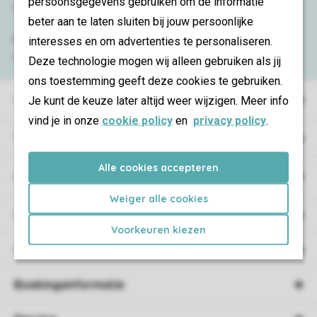
persoonsgegevens gebruiken om de informatie
Service & contact
beter aan te laten sluiten bij jouw persoonlijke
Bekijk de
veelgestelde vragen
of neem
interesses en om advertenties te personaliseren.
contact op met het
Contact Center
.
Deze technologie mogen wij alleen gebruiken als jij
ons toestemming geeft deze cookies te gebruiken.
Vakantieparken
Je kunt de keuze later altijd weer wijzigen. Meer info
vind je in onze
cookie policy
en
privacy policy
.
Type vakantie
Alle cookies accepteren
Campings
Weiger alle cookies
Vakantieverblijf
Voorkeuren kiezen
Verblijf
Boekingsinformatie