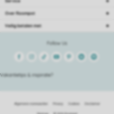
Service
Over Roompot
Veilig betalen met
Follow Us
Facebook
Instagram
Tiktok
Youtube
Pinterest
Linkedin
Spotify
Vakantietips & inspiratie?
Algemene voorwaarden
Privacy
Cookies
Disclaimer