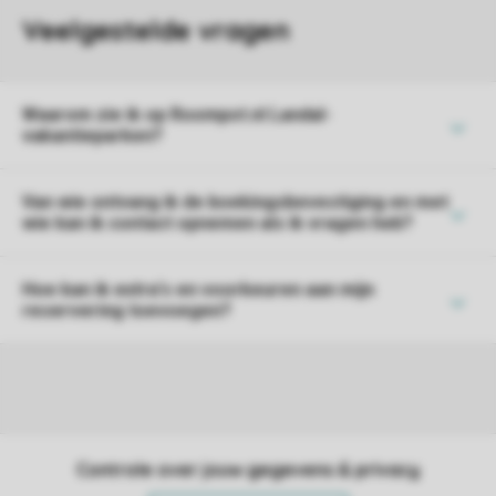
Waarom zie ik op Roompot.nl Landal-
vakantieparken?
Van wie ontvang ik de boekingsbevestiging en met
wie kan ik contact opnemen als ik vragen heb?
Hoe kan ik extra's en voorkeuren aan mijn
reservering toevoegen?
Controle over jouw gegevens & privacy