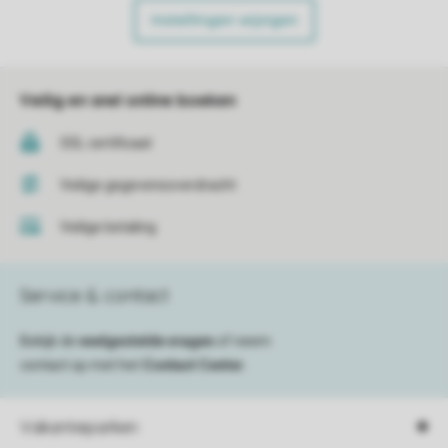
Instellingen wijzigen
Veilig en snel online boeken
SSL certificaat
Veilige gegevensoverdracht
Veilige betaling
Service & contact
Bekijk de
veelgestelde vragen
of neem
contact op met het
Contact Center
.
Vakantieparken