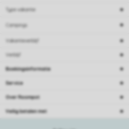
Type vakantie
Campings
Vakantieverblijf
Verblijf
Boekingsinformatie
Service
Over Roompot
Veilig betalen met