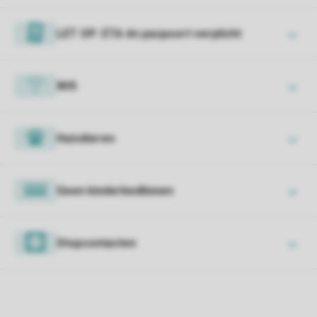
LET OP: ETA én paspoort verplicht
Wifi
Huisdieren
Geen kinderbedlinnen
Stopcontacten