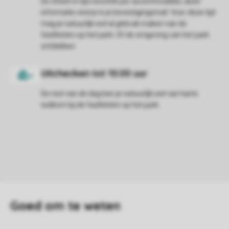
De check-in tijd verschilt per accommodatie, deze
informatie vind je in je bevestigingsmail. Voor deze tijd
mag je natuurlijk wel al gebruik maken van de
faciliteiten op het park. Of de omgeving van het park
ontdekken.
De rest van de dag ben je natuurlijk wel van harte
welkom bij de faciliteiten op het park.