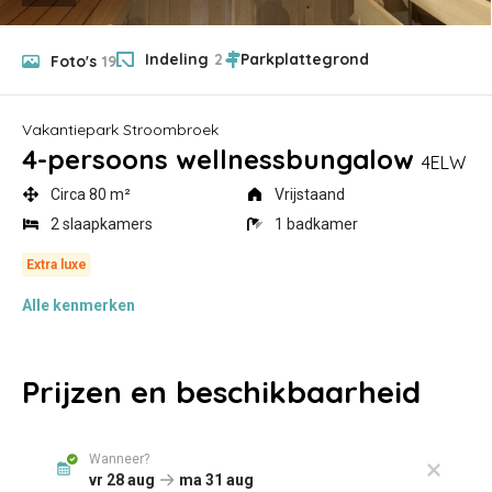
Indeling
2
Foto's
19
Vakantiepark Stroombroek
4-persoons wellnessbungalow
4ELW
Circa 80 m²
Vrijstaand
2 slaapkamers
1 badkamer
Alle
kenmerken
Prijzen en beschikbaarheid