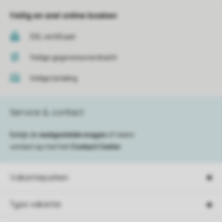
Veilig en snel online boeken
SSL certificaat
Veilige gegevensoverdracht
Veilige betaling
Service & contact
Bekijk de
veelgestelde vragen
of neem
contact op met het
Contact Center
.
Vakantieparken
Type vakantie