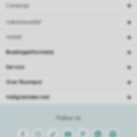
Campings
Vakantieverblijf
Verblijf
Boekingsinformatie
Service
Over Roompot
Veilig betalen met
Follow Us
Facebook
Instagram
Tiktok
Youtube
Pinterest
Linkedin
Spotify