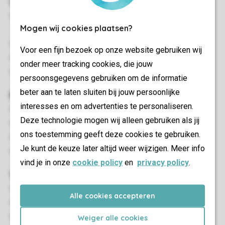
Slaapkamer(s)
Slaapkamer met twee 1-persoons boxsprings, 2-
Mogen wij cookies plaatsen?
persoonssofttopper en flatscreen-tv
Slaapkamer met kinderbed
Voor een fijn bezoek op onze website gebruiken wij
Slaapkamer met stapelbed
onder meer tracking cookies, die jouw
Bedden voorzien van dekbedden en hoofdkussens
persoonsgegevens gebruiken om de informatie
beter aan te laten sluiten bij jouw persoonlijke
Buiten
interesses en om advertenties te personaliseren.
Terras
Deze technologie mogen wij alleen gebruiken als jij
Parasol
ons toestemming geeft deze cookies te gebruiken.
Deels verstelbaar terrasmeubilair
Je kunt de keuze later altijd weer wijzigen. Meer info
Maximaal één auto parkeren bij de accommodatie
vind je in onze
cookie policy
en
privacy policy
.
Woon-/eetkamer
Zithoek
Alle cookies accepteren
Eethoek
Meerdere woningen beschikken over een open haard of
Weiger alle cookies