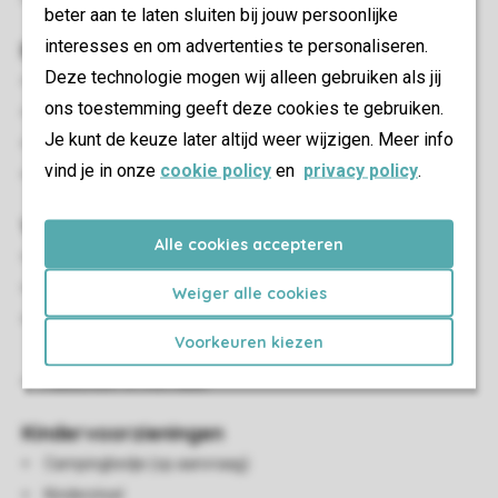
beter aan te laten sluiten bij jouw persoonlijke
interesses en om advertenties te personaliseren.
Buiten
Deze technologie mogen wij alleen gebruiken als jij
Terras
ons toestemming geeft deze cookies te gebruiken.
Parasol
Je kunt de keuze later altijd weer wijzigen. Meer info
Verstelbaar terrasmeubilair
vind je in onze
cookie policy
en
privacy policy
.
Maximaal één auto parkeren bij de accommodatie
Woon-/eetkamer
Alle cookies accepteren
Zithoek
Eethoek
Weiger alle cookies
Meerdere woningen beschikken over een open haard of
Voorkeuren kiezen
allesbrander
Flatscreen-tv met radio
Kindervoorzieningen
Campingbedje (op aanvraag)
Kinderstoel