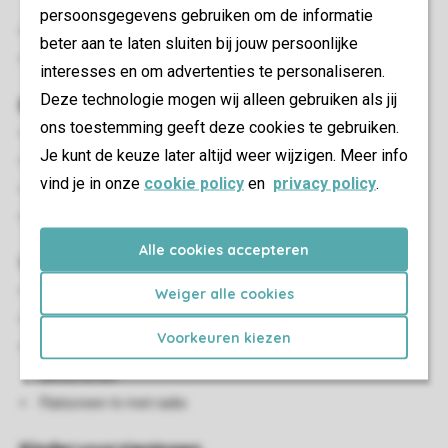
persoonssofttopper en flatscreen-tv
persoonsgegevens gebruiken om de informatie
Slaapkamer met twee 1-persoons boxsprings
beter aan te laten sluiten bij jouw persoonlijke
Bedden voorzien van dekbedden en hoofdkussens
interesses en om advertenties te personaliseren.
Deze technologie mogen wij alleen gebruiken als jij
Buiten
ons toestemming geeft deze cookies te gebruiken.
Terras
Je kunt de keuze later altijd weer wijzigen. Meer info
Verstelbaar terrasmeubilair
vind je in onze
cookie policy
en
privacy policy
.
Parasol
Maximaal één auto parkeren bij de accommodatie
Alle cookies accepteren
Woon-/eetkamer
Zithoek
Weiger alle cookies
Eethoek
Voorkeuren kiezen
Meerdere woningen beschikken over een open haard of
allesbrander
Flatscreen-tv met radio