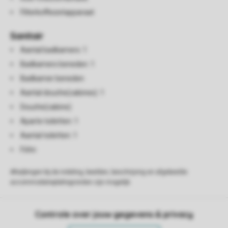
Filterkoffiezetapparaat
Sanitair
Aantal badkamers: 1
Badkamers beneden: 1
Badkamer beneden
Aantal douche(cabines): 1
Douche(cabine)
Aparte toiletten: 1
Aantal toiletten: 1
Föhn
Afwijkingen bij de indeling, beelden, beschrijving en afgebeelde
accommodatieplattegronden zijn mogelijk.
Controle over jouw gegevens & privacy