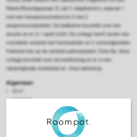
filterkoffiezetapparaat. Er zijn 3 slaapkamers, waarvan 1
met een tweepersoonsbed en 2 met 2
eenpersoonsbedden. De badkamer beschikt over een
douche en er is 1 apart toilet. De cottage heeft verder een
overdekte veranda met tuinmeubilair en 2 zonneligbedden.
Parkeren kan op de centrale parkeerplaats. Extra fijn: deze
cottage beschikt over airconditioning en er is een
campingbedje, kinderbad en -stoel aanwezig.
Algemeen
32 m²
Vrijstaand
Minimaal 3 slaapkamers
Gelijkvloers
Airconditioning
Elektrische kachel