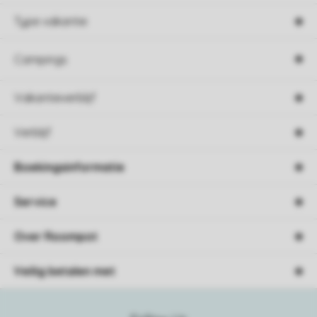
Type vakantie
Campings
Vakantieverblijf
Verblijf
Boekingsinformatie
Service
Over Roompot
Veilig betalen met