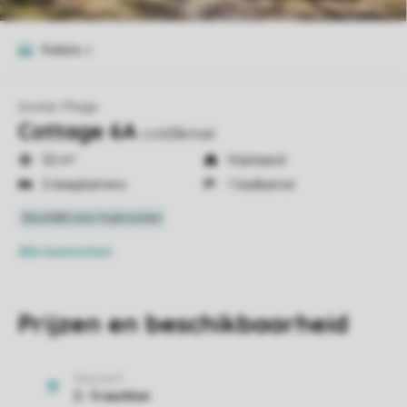
Foto's
6
Soulac Plage
Cottage 6A
cot63kmair
32 m²
Vrijstaand
3 slaapkamers
1 badkamer
Alle
kenmerken
Prijzen en beschikbaarheid