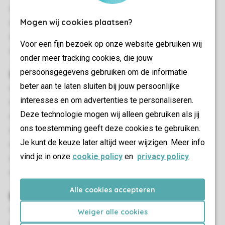
Wifi: Tegen betaling
Mogen wij cookies plaatsen?
Geschikt voor 6 personen
Rookvrij
Voor een fijn bezoek op onze website gebruiken wij
Huisdieren toegestaan
onder meer tracking cookies, die jouw
persoonsgegevens gebruiken om de informatie
Slaapkamer(s)
beter aan te laten sluiten bij jouw persoonlijke
Aantal slaapkamers: 3
interesses en om advertenties te personaliseren.
Slaapkamers beneden: 3
Deze technologie mogen wij alleen gebruiken als jij
Slaapkamer beneden
ons toestemming geeft deze cookies te gebruiken.
Aantal stapelbedden: 1
Je kunt de keuze later altijd weer wijzigen. Meer info
Aantal tweepersoonsbedden: 1
vind je in onze
cookie policy
en
privacy policy
.
Eénpersoonsbedden: 2
Eenpersoonsdekbedden en kussens
Alle cookies accepteren
Buiten
Terrasmeubilair
Weiger alle cookies
Overdekt terras