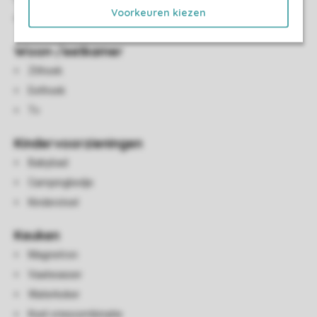
Voorkeuren kiezen
Veranda
Woon-/eetkamer
Zithoek
Eethoek
Tv
Kindervoorzieningen
Babybad
Campingbedje
Kinderstoel
Keuken
Magnetron
Vaatwasser
Waterkoker
Koel-vriescombinatie