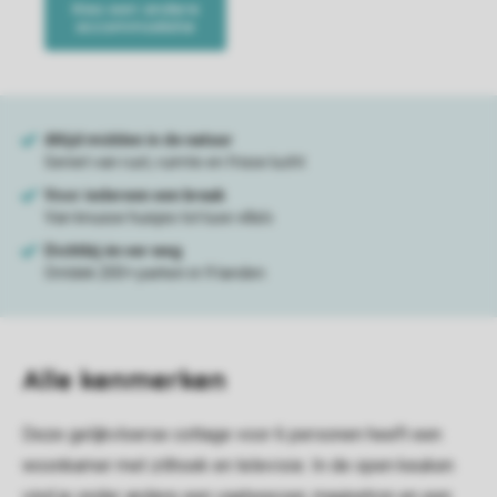
Alle
kenmerken
Deze gelijkvloerse cottage voor 6 personen heeft een
woonkamer met zithoek en televisie. In de open keuken
vind je onder andere een vaatwasser, magnetron en een