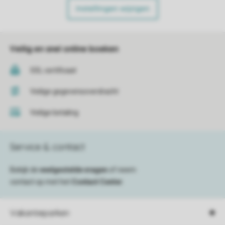
Instellingen wijzigen
Veilig en snel online boeken
SSL certificaat
Veilige gegevensoverdracht
Veilige betaling
Service & contact
Bekijk de
veelgestelde vragen
of neem
contact op met het
Contact Center
.
Vakantieparken