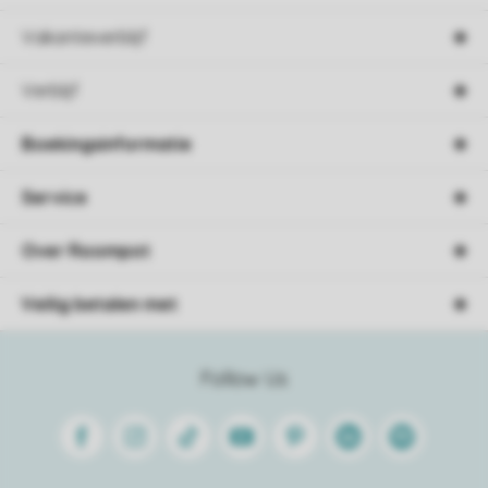
Vakantieverblijf
Verblijf
Boekingsinformatie
Service
Over Roompot
Veilig betalen met
Follow Us
Facebook
Instagram
Tiktok
Youtube
Pinterest
Linkedin
Spotify