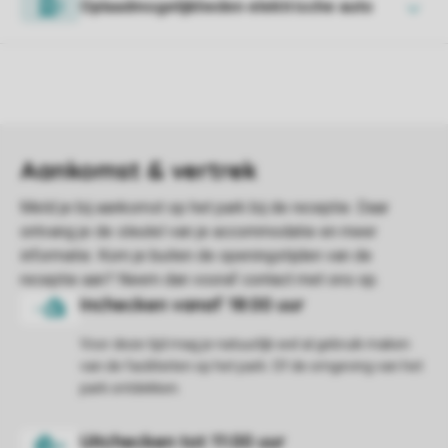
Oplaadmogelijkheden elektrische auto
Voor deze tijd mag je natuurlijk wel al gebruik maken
van de faciliteiten op het park. Of de omgeving van het
park ontdekken.