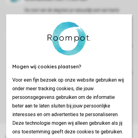
De rest van de dag ben je natuurlijk wel van harte
welkom bij de faciliteiten op het park.
We verzoeken je bij vertrek de accommodatie netjes en
schoon achter te laten. Je kunt ervoor kiezen je
accommodatie zelf schoon te maken of een
Mogen wij cookies plaatsen?
eindschoonmaak bij te boeken in de Mijn Roompot-
omgeving. Als je accommodatie tijdens de eindcontrole
Voor een fijn bezoek op onze website gebruiken wij
schoon en zonder gebreken is aangetroffen, wordt je
borg wordt binnen tien dagen teruggestort.
onder meer tracking cookies, die jouw
persoonsgegevens gebruiken om de informatie
beter aan te laten sluiten bij jouw persoonlijke
interesses en om advertenties te personaliseren.
Deze technologie mogen wij alleen gebruiken als jij
ons toestemming geeft deze cookies te gebruiken.