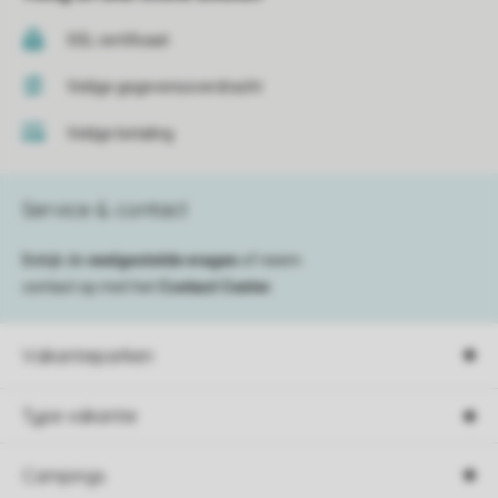
SSL certificaat
Veilige gegevensoverdracht
Veilige betaling
Service & contact
Bekijk de
veelgestelde vragen
of neem
contact op met het
Contact Center
.
Vakantieparken
Type vakantie
Campings