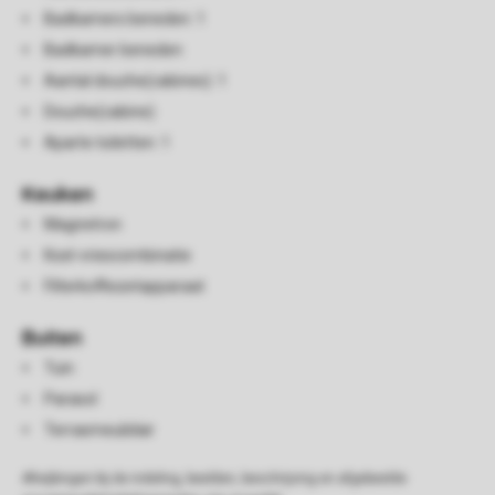
Badkamers beneden: 1
Badkamer beneden
Aantal douche(cabines): 1
Douche(cabine)
Aparte toiletten: 1
Keuken
Magnetron
Koel-vriescombinatie
Filterkoffiezetapparaat
Buiten
Tuin
Parasol
Terrasmeubilair
Afwijkingen bij de indeling, beelden, beschrijving en afgebeelde