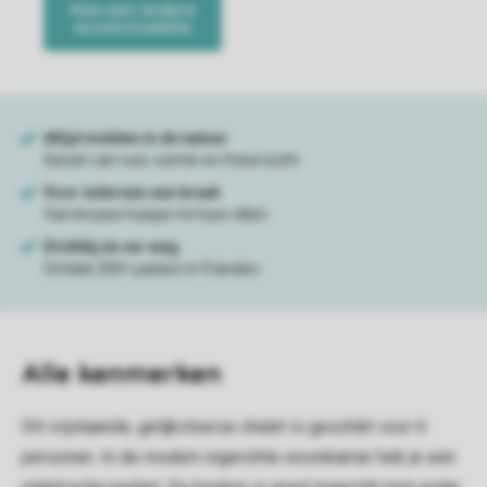
Alle
kenmerken
Dit vrijstaande, gelijkvloerse chalet is geschikt voor 6
personen. In de modern ingerichte woonkamer heb je een