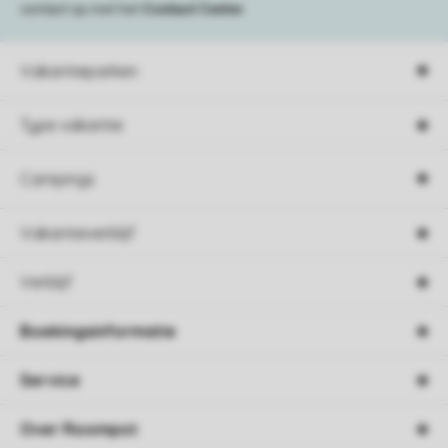
contact op met het
Contact Center
.
Vakantieparken
Type vakantie
Campings
Vakantieverblijf
Verblijf
Boekingsinformatie
Service
Over Roompot