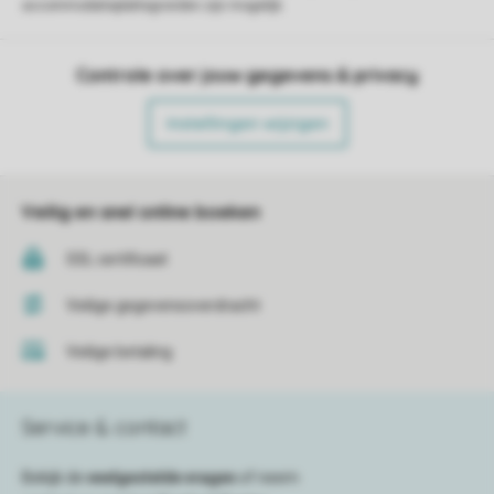
accommodatieplattegronden zijn mogelijk.
Controle over jouw gegevens & privacy
Instellingen wijzigen
Veilig en snel online boeken
SSL certificaat
Veilige gegevensoverdracht
Veilige betaling
Service & contact
Bekijk de
veelgestelde vragen
of neem