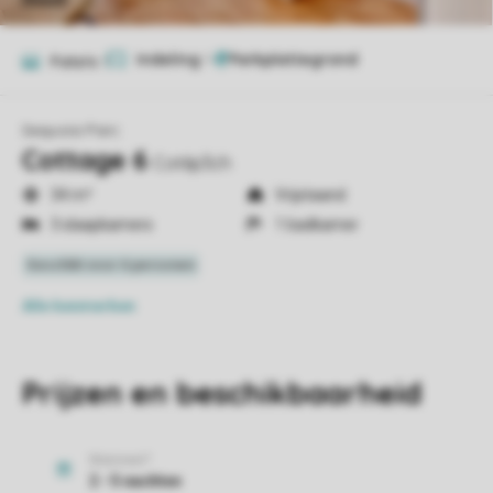
Indeling
1
Foto's
1
Sequoia Parc
Cottage 6
Cot6p3ch
34 m²
Vrijstaand
3 slaapkamers
1 badkamer
Alle
kenmerken
Prijzen en beschikbaarheid