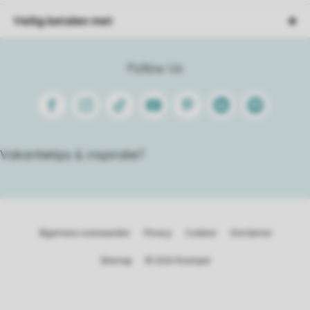
Veilig betalen met
Follow Us
Facebook
Instagram
Tiktok
Youtube
Pinterest
Linkedin
Spotify
Vakantietips & inspiratie?
Algemene voorwaarden
Privacy
Cookies
Disclaimer
Sitemap
© 2026 Roompot