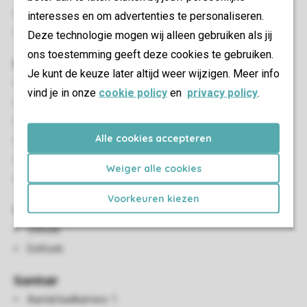
Geschikt voor 6 personen
interesses en om advertenties te personaliseren.
Rookvrij
Deze technologie mogen wij alleen gebruiken als jij
ons toestemming geeft deze cookies te gebruiken.
Slaapkamer(s)
Je kunt de keuze later altijd weer wijzigen. Meer info
Aantal slaapkamers: 3
vind je in onze
cookie policy
en
privacy policy
.
Slaapkamers beneden: 3
Slaapkamer beneden
Alle cookies accepteren
Aantal tweepersoonsbedden: 1
Eénpersoonsbedden: 4
Weiger alle cookies
Eenpersoonsdekbedden en kussens
Voorkeuren kiezen
Woon-/eetkamer
Zithoek
Eethoek
Sanitair
Aantal badkamers: 1