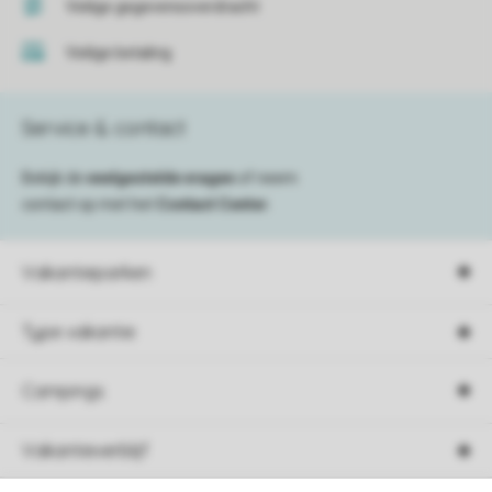
Veilige gegevensoverdracht
Veilige betaling
Service & contact
Bekijk de
veelgestelde vragen
of neem
contact op met het
Contact Center
.
Vakantieparken
Type vakantie
Campings
Vakantieverblijf