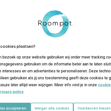
Instellingen wijzigen
SSL certifica
 cookies plaatsen?
jn bezoek op onze website gebruiken wij onder meer tracking co
nsgegevens gebruiken om de informatie beter aan te laten sluit
e interesses en om advertenties te personaliseren. Deze techno
lleen gebruiken als jij ons toestemming geeft deze cookies te g
keuze later altijd weer wijzigen. Meer info vind je in onze
cookie
rivacy policy
.
atie
kies accepteren
Weiger alle cookies
Voorkeuren kiezen