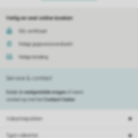
Veilig en snel online boeken
SSL certificaat
Veilige gegevensoverdracht
Veilige betaling
Service & contact
Bekijk de
veelgestelde vragen
of neem
contact op met het
Contact Center
.
Vakantieparken
Type vakantie