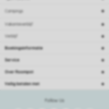
Campings
Vakantieverblijf
Verblijf
Boekingsinformatie
Service
Over Roompot
Veilig betalen met
Follow Us