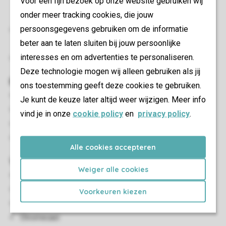
Voor een fijn bezoek op onze website gebruiken wij
persoonssofttopper en flatscreen-tv op de eerste
onder meer tracking cookies, die jouw
verdieping
persoonsgegevens gebruiken om de informatie
Slaapkamer met twee 1-persoons boxsprings op de eerste
beter aan te laten sluiten bij jouw persoonlijke
verdieping
interesses en om advertenties te personaliseren.
Bedden voorzien van dekbedden en hoofdkussens
Deze technologie mogen wij alleen gebruiken als jij
Buiten
ons toestemming geeft deze cookies te gebruiken.
Terras
Je kunt de keuze later altijd weer wijzigen. Meer info
Deels verstelbaar terrasmeubilair
vind je in onze
cookie policy
en
privacy policy
.
Parasol
Parkeren op de centrale parkeerplaats
Alle cookies accepteren
Woon-/eetkamer
Weiger alle cookies
Zithoek
Eethoek
Voorkeuren kiezen
Flatscreen-tv
Chromecast