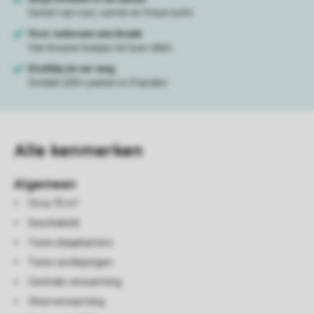
Alle
kenmerken
Algemeen
Circa 70 m²
Geschakeld
Twee slaapkamers
Twee verdiepingen
Centrale verwarming
Vloerverwarming