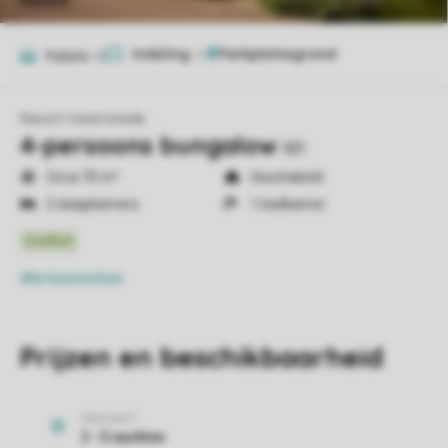
Indeling
2
Foto's
16
Resort Haamstede
4-persoons bungalow
4B1
Circa 70 m²
Geschakeld
2 slaapkamers
1 badkamer
Alle
kenmerken
Prijzen en beschikbaarheid