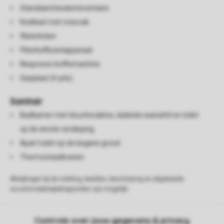
Standaard keukeninventaris
Koelkast met vriesvak
Waterkoker
Filterkoffiezetapparaat
Nespresso koffiemachine
Gasplaat (4-pits)
Sanitair
Badkamer met douchecabine, dubbele wastafel en toilet
op de eerste verdieping
Apart toilet op de begane grond
Thermostaatkranen
Afwijkingen bij de indeling, beelden, beschrijving en afgebeelde
accommodatieplattegronden zijn mogelijk.
Controle over jouw gegevens & privacy