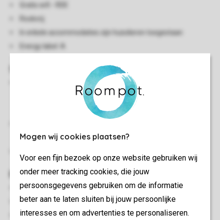
Gratis wifi - RDE
Rookvrij
In enkele accommodaties zijn huisdieren toegestaan
Energy label: A
Slaapkamer(s)
Slaapkamer met twee 1-persoons boxsprings, 2-
persoonssofttopper en flatscreen-tv op de eerste
verdieping
Slaapkamer met twee 1-persoons boxsprings op de eerste
Mogen wij cookies plaatsen?
verdieping
Bedden voorzien van dekbedden en hoofdkussens
Voor een fijn bezoek op onze website gebruiken wij
onder meer tracking cookies, die jouw
Buiten
persoonsgegevens gebruiken om de informatie
Terras
beter aan te laten sluiten bij jouw persoonlijke
Deels verstelbaar terrasmeubilair
interesses en om advertenties te personaliseren.
Parasol