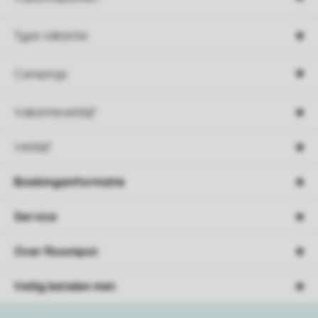
Type vakantie
Campings
Vakantieverblijf
Verblijf
Boekingsinformatie
Service
Over Roompot
Veilig betalen met