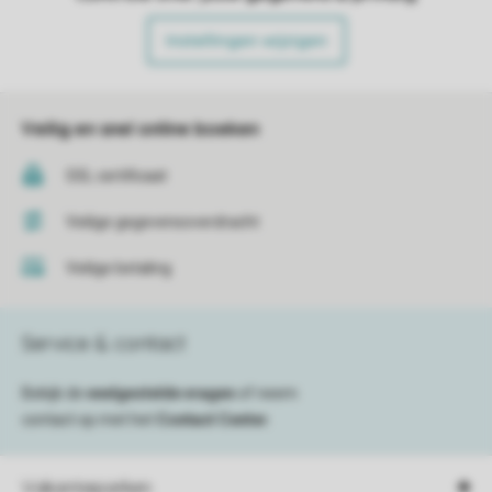
Instellingen wijzigen
Veilig en snel online boeken
SSL certificaat
Veilige gegevensoverdracht
Veilige betaling
Service & contact
Bekijk de
veelgestelde vragen
of neem
contact op met het
Contact Center
.
Vakantieparken