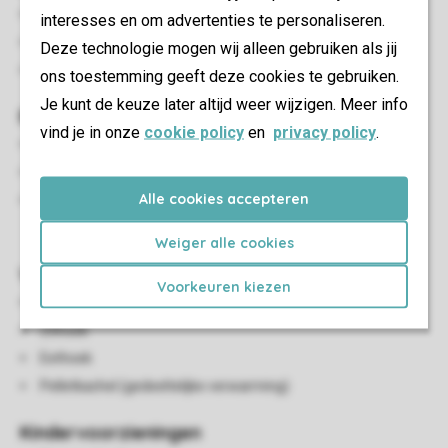
Bedden voorzien van dekbedden en hoofdkussens
interesses en om advertenties te personaliseren.
Slaapkamer met twee 1-persoonsbedden
Deze technologie mogen wij alleen gebruiken als jij
Slaapkamer met stapelbed
ons toestemming geeft deze cookies te gebruiken.
Je kunt de keuze later altijd weer wijzigen. Meer info
Buiten
vind je in onze
cookie policy
en
privacy policy
.
Veranda
Terrasmeubilair
Alle cookies accepteren
Maximaal één auto parkeren in de buurt van de
accommodatie
Weiger alle cookies
Woon-/eetkamer
Voorkeuren kiezen
2-persoonsbedstee
Zithoek
Eethoek
Pelletkachel (gedeeltelijke verwarming)
Kindervoorzieningen