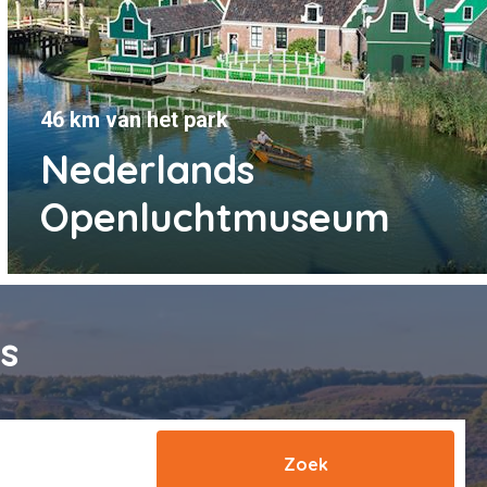
46 km van het park
Nederlands
Openluchtmuseum
s
Zoek