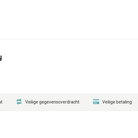
y
at
Veilige gegevensoverdracht
Veilige betaling