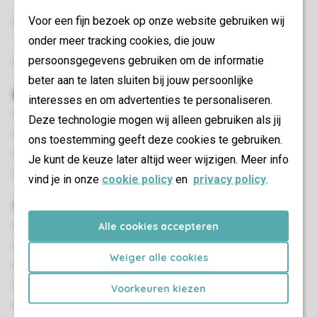
wastafel op de eerste verdieping
Voor een fijn bezoek op onze website gebruiken wij
Slaapkamer met twee 1-persoons Auping boxsprings op
onder meer tracking cookies, die jouw
de eerste verdieping
persoonsgegevens gebruiken om de informatie
Bedden voorzien van dekbedden en hoofdkussens
beter aan te laten sluiten bij jouw persoonlijke
Buiten
interesses en om advertenties te personaliseren.
Terras
Deze technologie mogen wij alleen gebruiken als jij
Terrasmeubilair
ons toestemming geeft deze cookies te gebruiken.
Parasol
Je kunt de keuze later altijd weer wijzigen. Meer info
Maximaal één auto parkeren bij de accommodatie
vind je in onze
cookie policy
en
privacy policy
.
Woon-/eetkamer
Alle cookies accepteren
Zithoek
Eethoek
Weiger alle cookies
Open haard
Flatscreen-tv
Voorkeuren kiezen
Spellendoos