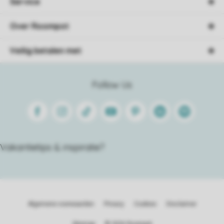
Service
Over Roompot
Veilig betalen met
Follow Us
Facebook
Instagram
Tiktok
Youtube
Pinterest
Linkedin
Spotify
Vakantietips & inspiratie?
Algemene voorwaarden
Privacy
Cookies
Disclaimer