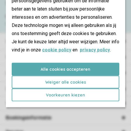
persoonsgegevens gebruiken om de informatie
Service & contact
beter aan te laten sluiten bij jouw persoonlijke
Bekijk de
veelgestelde vragen
of neem
interesses en om advertenties te personaliseren.
contact op met het
Contact Center
.
Deze technologie mogen wij alleen gebruiken als jij
ons toestemming geeft deze cookies te gebruiken.
Vakantieparken
Je kunt de keuze later altijd weer wijzigen. Meer info
vind je in onze
cookie policy
en
privacy policy
.
Type vakantie
Alle cookies accepteren
Campings
Weiger alle cookies
Vakantieverblijf
Voorkeuren kiezen
Verblijf
Boekingsinformatie