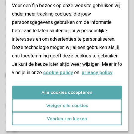
Slaapkamer(s)
Voor een fijn bezoek op onze website gebruiken wij
Aantal slaapkamers: 3
onder meer tracking cookies, die jouw
Slaapkamers beneden: 3
persoonsgegevens gebruiken om de informatie
Slaapkamer beneden
beter aan te laten sluiten bij jouw persoonlijke
Eénpersoonsbedden: 6
interesses en om advertenties te personaliseren.
Boxspringbedden
Deze technologie mogen wij alleen gebruiken als jij
Televisie op slaapkamer
ons toestemming geeft deze cookies te gebruiken.
Eenpersoonsdekbedden en kussens
Je kunt de keuze later altijd weer wijzigen. Meer info
vind je in onze
cookie policy
en
privacy policy
.
Buiten
Terras
Terrasmeubilair
Alle cookies accepteren
Woon-/eetkamer
Weiger alle cookies
Zithoek
Voorkeuren kiezen
Eethoek
Tv