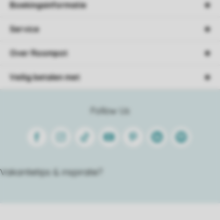
Boekingsinformatie
Service
Over Roompot
Veilig betalen met
Follow Us
Facebook
Instagram
Tiktok
Youtube
Pinterest
Linkedin
Spotify
Vakantietips & inspiratie?