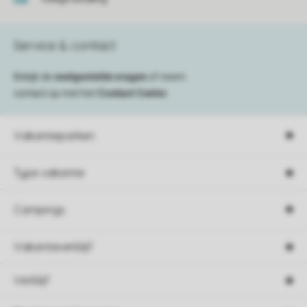
Service & contact
Bekijk de
veelgestelde vragen
of neem
contact op met het
Contact Center
.
Vakantieparken
Type vakantie
Campings
Vakantieverblijf
Verblijf