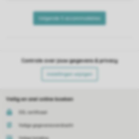
Controle over jouw gegevens & privacy
Instellingen wijzigen
Veilig en snel online boeken
SSL certificaat
Veilige gegevensoverdracht
Veilige betaling