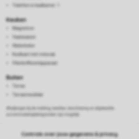
Toiletten in badkamer: 1
Keuken
Magnetron
Vaatwasser
Waterkoker
Koelkast met vriesvak
Filterkoffiezetapparaat
Buiten
Terras
Terrasmeubilair
Afwijkingen bij de indeling, beelden, beschrijving en afgebeelde
accommodatieplattegronden zijn mogelijk.
Controle over jouw gegevens & privacy