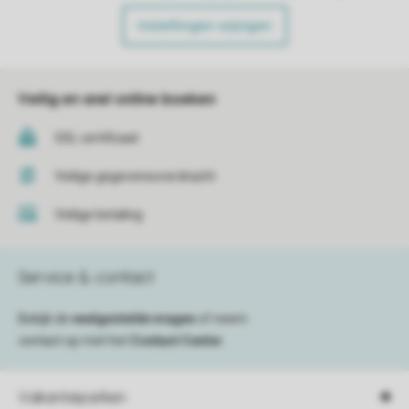
Instellingen wijzigen
Veilig en snel online boeken
SSL certificaat
Veilige gegevensoverdracht
Veilige betaling
Service & contact
Bekijk de
veelgestelde vragen
of neem
contact op met het
Contact Center
.
Vakantieparken