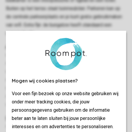
badkamer is een inloopdouche of ligbad en een toilet.
Buiten op het terras staat tuinmeubilair. Parkeren kan op
de centrale parkeerplaats en je kunt gratis gebruikmaken
van wifi. Extra fijn: de bungalow heeft standaard een
campingbedje.
Algemeen
57 m²
Geschakeld
Minimaal 3 slaapkamers
Mogen wij cookies plaatsen?
Gelijkvloers
Gratis wifi
Voor een fijn bezoek op onze website gebruiken wij
Geschikt voor 6 personen
onder meer tracking cookies, die jouw
Energielabel: E
persoonsgegevens gebruiken om de informatie
Slaapkamer(s)
beter aan te laten sluiten bij jouw persoonlijke
interesses en om advertenties te personaliseren.
Aantal slaapkamers: 3