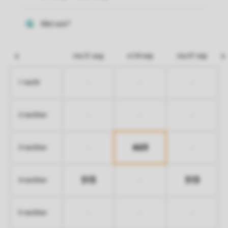
ma 31 aug
vr 04 sep
ma 07 sep
-
-
-
1 nacht
-
-
-
2 nachten
469
-
-
3 nachten
513
513
-
4 nachten
-
-
-
5 nachten