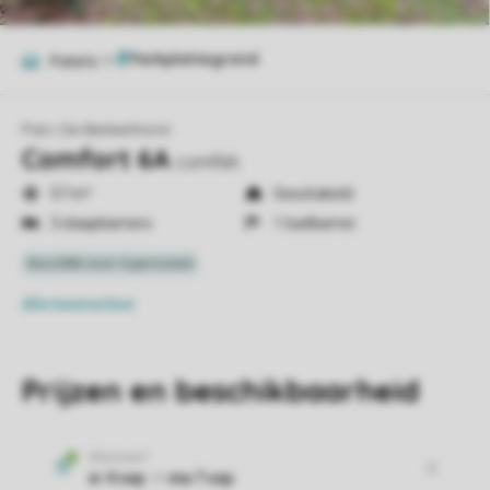
Foto's
11
Parc De Berkenhorst
Comfort 6A
comf6A
57 m²
Geschakeld
3 slaapkamers
1 badkamer
Alle
kenmerken
Prijzen en beschikbaarheid