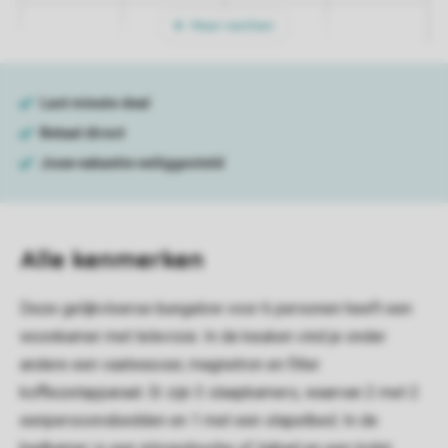
Meer nachten
Alle
kenmerken
Deze gelijkvloerse bungalow voor 6 personen heeft een
woonkamer met televisie. In de keuken vind je onder
andere een vaatwasser, magnetron en filter
koffiezetapparaat. Er zijn 3 slaapkamers, waarvan 2 met 2
eenpersoonsbedden en 1 met een stapelbed. In de