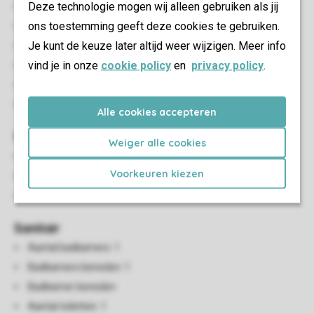
Deze technologie mogen wij alleen gebruiken als jij
Slaapkamers beneden: 3
ons toestemming geeft deze cookies te gebruiken.
Slaapkamer beneden
Je kunt de keuze later altijd weer wijzigen. Meer info
Aantal stapelbedden: 2
vind je in onze
cookie policy
en
privacy policy
.
Eénpersoonsbedden: 4
Boxspringbedden
Eenpersoonsdekbedden en kussens
Alle cookies accepteren
Woon-/eetkamer
Weiger alle cookies
Zithoek
Voorkeuren kiezen
Eethoek
Tv
Sanitair
Aantal badkamers: 1
Badkamers beneden: 1
Badkamer beneden
Aantal toiletten: 1