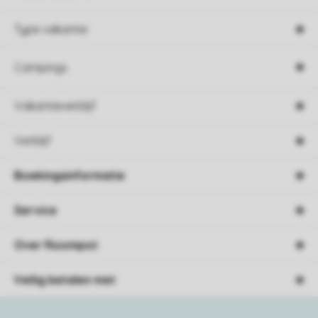
Type vakantie
Campings
Vakantieverblijf
Verblijf
Boekingsinformatie
Service
Over Roompot
Veilig betalen met