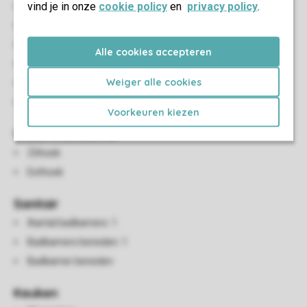
vind je in onze
cookie policy
en
privacy policy
.
Aantal slaapkamers: 2
Slaapkamers beneden: 1
Slaapkamer beneden
Alle cookies accepteren
Aantal stapelbedden: 1
Weiger alle cookies
Eénpersoonsbedden: 2
Boxspringbedden
Voorkeuren kiezen
Woon-/eetkamer
Zithoek
Eethoek
Sanitair
Aantal badkamers: 1
Badkamers beneden: 1
Badkamer beneden
Keuken