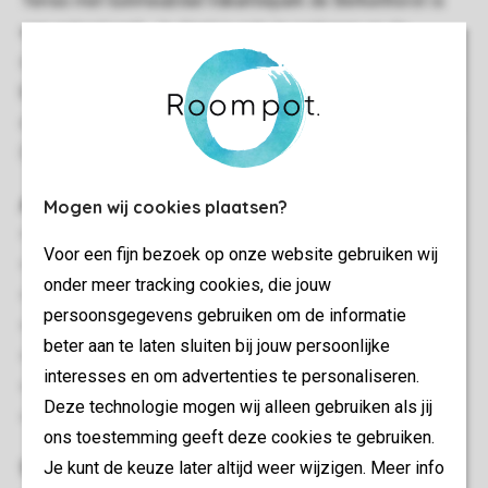
Terras met tuinmeubilair.Vakantiepark de Berkenhorst is
een autovrij park. Je dient je auto te parkeren op de
centrale parkeerplaats. Op het gehele park is gratis wifi
beschikbaar.De inrichting/indeling van de bungalows kan
onderling verschillen. Alle vakantiehuizen op Vakantiepark
De Berkenhorst zijn rookvrij.
Algemeen
Mogen wij cookies plaatsen?
45 m²
Voor een fijn bezoek op onze website gebruiken wij
Geschakeld
onder meer tracking cookies, die jouw
Minimaal 2 slaapkamers
persoonsgegevens gebruiken om de informatie
Gelijkvloers
beter aan te laten sluiten bij jouw persoonlijke
Gratis wifi
interesses en om advertenties te personaliseren.
Geschikt voor 4 personen
Deze technologie mogen wij alleen gebruiken als jij
Energielabel: E
ons toestemming geeft deze cookies te gebruiken.
Slaapkamer(s)
Je kunt de keuze later altijd weer wijzigen. Meer info