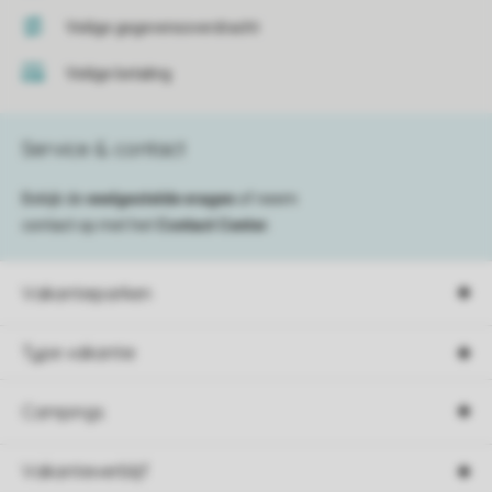
Veilige gegevensoverdracht
Veilige betaling
Service & contact
Bekijk de
veelgestelde vragen
of neem
contact op met het
Contact Center
.
Vakantieparken
Type vakantie
Campings
Vakantieverblijf