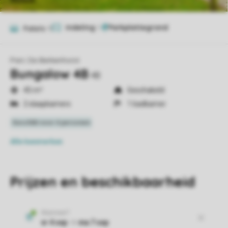
Indeling
1
Foto's
11
Parc De Berkenhorst
Bungalow 4B
4B
45 m²
Geschakeld
2 slaapkamers
1 badkamer
Alle
kenmerken
Prijzen en beschikbaarheid