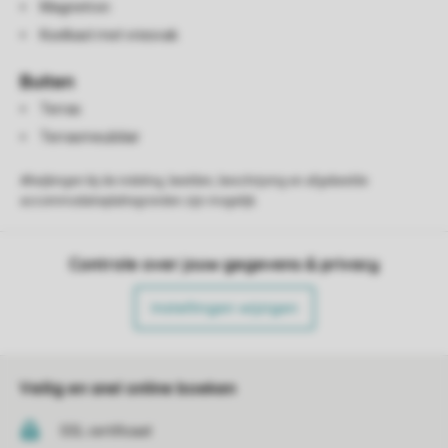
Magnetron
Koelkast met vriesvak
Buiten
Terras
Terrasmeubilair
Afwijkingen bij de indeling, beelden, beschrijving en afgebeelde
accommodatieplattegronden zijn mogelijk.
Controle over jouw gegevens & privacy
Instellingen wijzigen
Veilig en snel online boeken
SSL certificaat