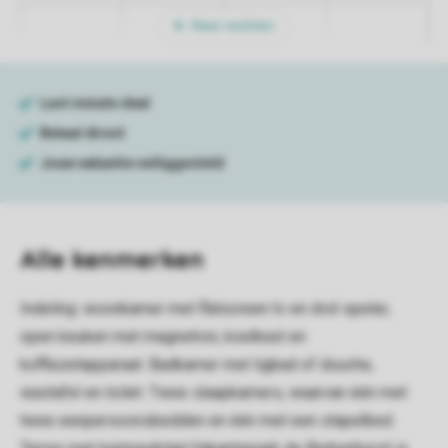
Meer nachten
Alle
kenmerken
Indeling: woonkamer met flatscreen tv en dvd-speler,
open keuken met magnetron, koelkast en
koffiezetapparaat. Badkamer met ligbad of douche,
wastafel en toilet. Twee slaapkamers, waarvan één met
twee eenpersoonsbedden en één met een stapelbed.