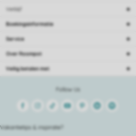
Verblijf
Boekingsinformatie
Service
Over Roompot
Veilig betalen met
Follow Us
Facebook
Instagram
Tiktok
Youtube
Pinterest
Linkedin
Spotify
Vakantietips & inspiratie?