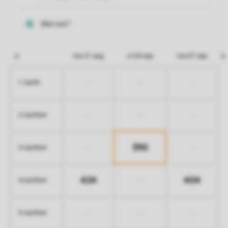
ma 31 aug
vr 04 sep
ma 07 sep
-
-
-
1 nacht
-
-
-
2 nachten
390
-
-
3 nachten
424
404
-
4 nachten
-
-
-
5 nachten