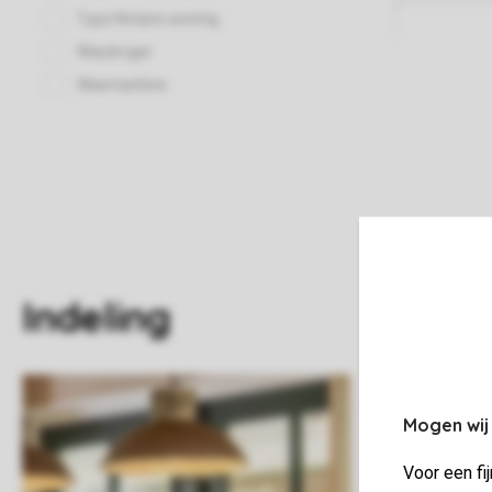
Indeling
Mogen wij
Voor een fi