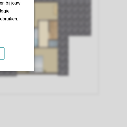
en bij jouw
logie
ebruiken.