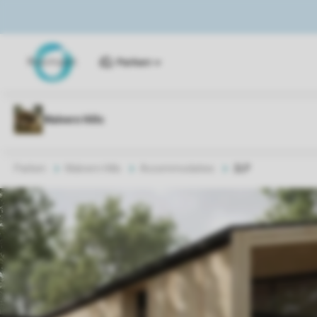
Parken
Parken
Malvern Hills
Accommodaties
2LP