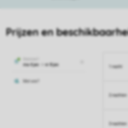
Prijzen en beschikbaarhe
1 nacht
2 nachten
3 nachten