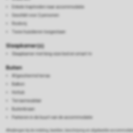
Enkele traptreden naar accommodatie
Geschikt voor 2 personen
Rookvrij
Twee huisdieren toegestaan
Slaapkamer(s)
Slaapkamer met king-size bed en smart-tv
Buiten
Afgeschermd terras
Balkon
Hottub
Terrasmeubilair
Buitenkraan
Parkeren in de buurt van de accommodatie
Afwijkingen bij de indeling, beelden, beschrijving en afgebeelde accommodati