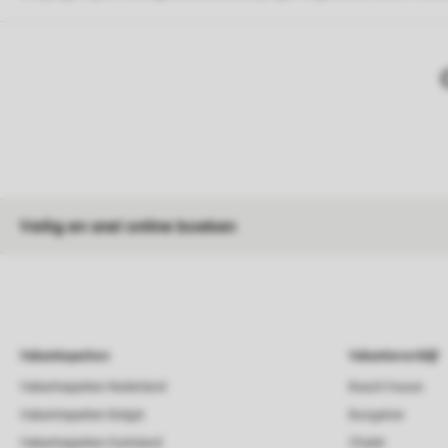
Veilig en snel online boeken
Vakantieparken
Vakantieverblijf
Vakantieparken Nederland
Beach house
Vakantieparken België
Bungalow
Vakantieparken Duitsland
Chalet