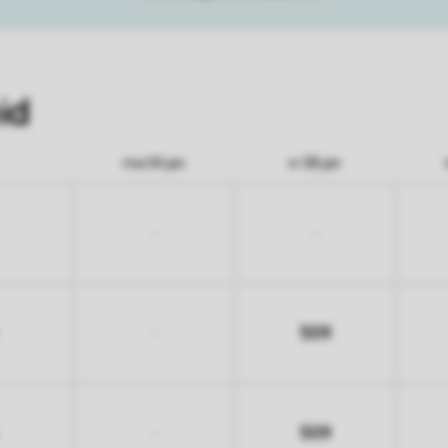
id
ma 04 jan
vr 08 jan
-
-
509
-
509
-