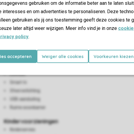
nsgegevens gebruiken om de informatie beter aan te laten sluit
e interesses en om advertenties te personaliseren. Deze techno
lleen gebruiken als jij ons toestemming geeft deze cookies te g
keuze later altijd weer wijzigen. Meer info vind je in onze
cookie
rivacy policy
.
kies accepteren
Weiger alle cookies
Voorkeuren kiezen
Woon-/eetkamer
Zithoek
Eethoek
Smart-tv
Sfeerverlichting
USB-aansluiting
Ruime woonkamer
Kindervoorzieningen
Kinderservies