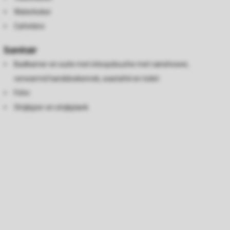
Waterkoker
Cafetière
Sanitair
Badkamer en suite met inloopdouche met rainshower,
verwarmd handdoekenrek, wastafel en toilet
Föhn
Strijkijzer en strijkplank