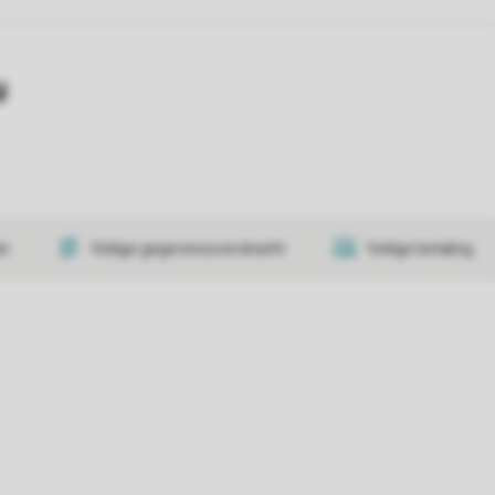
y
at
Veilige gegevensoverdracht
Veilige betaling