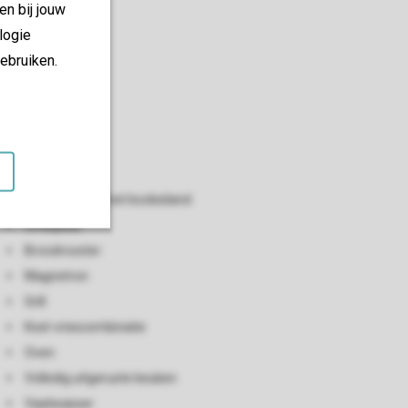
en bij jouw
logie
ebruiken.
Keuken
Open keuken met kookeiland
Ontbijtbar
Broodrooster
Magnetron
Grill
Koel-vriescombinatie
Oven
Volledig uitgeruste keuken
Vaatwasser