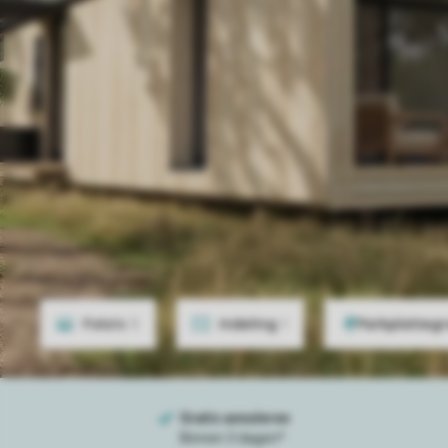
Foto's
5
Indeling
1