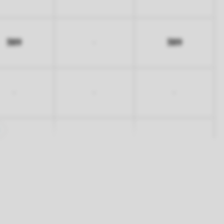
389
389
-
-
-
-