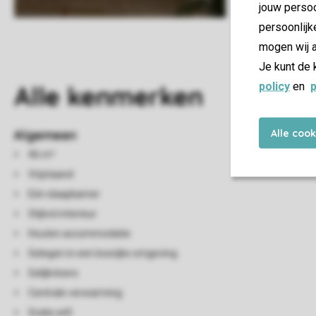
jouw persoo
persoonlijk
mogen wij a
Je kunt de 
policy
en
p
Alle
kenmerken
Alle coo
Algemeen
46 m²
Vrijstaand
Eén slaapkamer
Stijlvol interieur
Houten accommodatie
Gelegen in een bosrijke omgeving
Gelijkvloers
Centrale verwarming
Gratis wifi