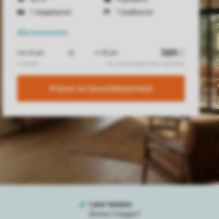
1 slaapkamer
1 badkamer
Alle
kenmerken
Prijzen en beschikbaarheid