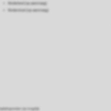
Kinderbed (op aanvraag)
Kinderstoel (op aanvraag)
eplattegronden zijn mogelijk.