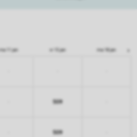
ma 11 jan
vr 15 jan
ma 18 jan
-
-
-
509
-
-
509
-
-