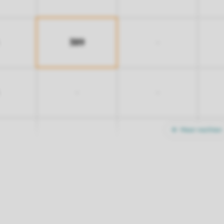
389
-
-
-
Meer nachten