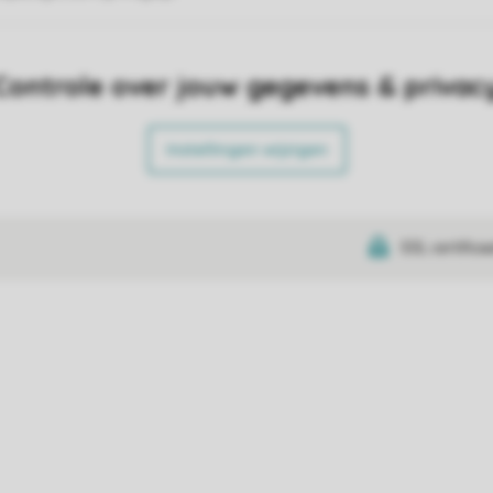
Controle over jouw gegevens & privac
Instellingen wijzigen
SSL certifica