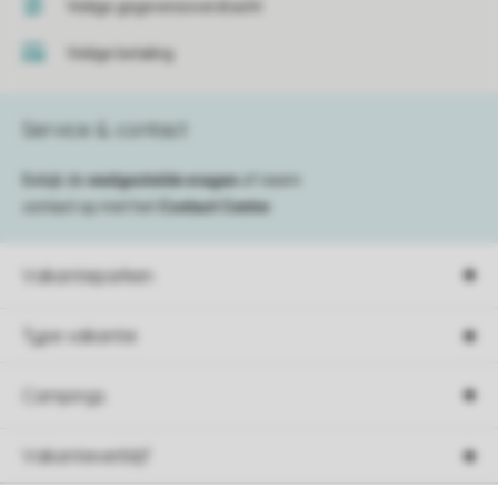
Veilige gegevensoverdracht
Veilige betaling
Service & contact
Bekijk de
veelgestelde vragen
of neem
contact op met het
Contact Center
.
Vakantieparken
Type vakantie
Campings
Vakantieverblijf