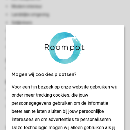
Modern interieur
Landelijke omgeving
Gelijkvloers
Centrale verwarming
Enkele traptreden naar accommodatie
Huisdiervrij
Slaapkamer(s)
Slaapkamer met 2-persoonsbed
Mogen wij cookies plaatsen?
Buiten
Voor een fijn bezoek op onze website gebruiken wij
Terrasmeubilair
onder meer tracking cookies, die jouw
Hottub
persoonsgegevens gebruiken om de informatie
Maximaal één auto parkeren in de buurt van de
beter aan te laten sluiten bij jouw persoonlijke
accommodatie
interesses en om advertenties te personaliseren.
Woon-/eetkamer
Deze technologie mogen wij alleen gebruiken als jij