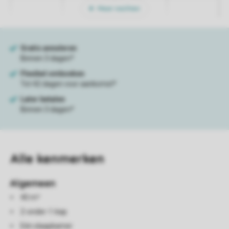
Meer nachten
Alle
kenmerken
Algemeen
40 m²
2-onder-1-kap
Eén slaapkamer