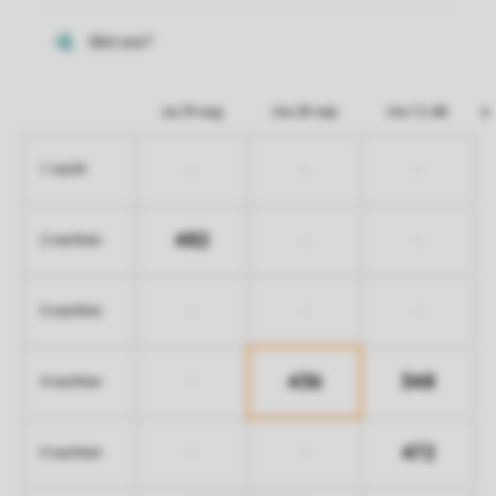
za 29 aug
ma 28 sep
ma 12 okt
-
-
-
1 nacht
482
-
-
2 nachten
-
-
-
3 nachten
436
348
-
4 nachten
472
-
-
5 nachten