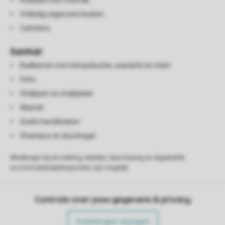
Koelkast met vriesvak
Volledig uitgeruste keuken
Cafetière
Sanitair
Badkamer met inloopdouche, wastafel en toilet
Föhn
Strijkijzer en strijkplank
Wasrek
Gratis handdoeken
Shampoo en douchegel
Afwijkingen bij de indeling, beelden, beschrijving en afgebeelde
accommodatieplattegronden zijn mogelijk.
Controle over jouw gegevens & privacy
Instellingen wijzigen