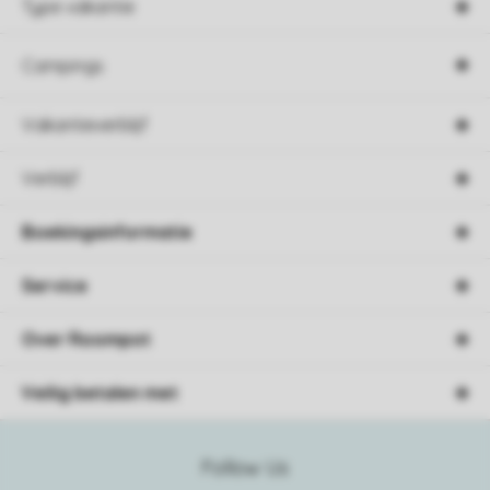
Type vakantie
Campings
Vakantieverblijf
Verblijf
Boekingsinformatie
Service
Over Roompot
Veilig betalen met
Follow Us