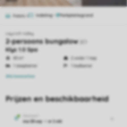
Indeling
1
Foto's
8
Leycroft Valley
2-persoons bungalow
2C1
Klys 1.0 Spa
40 m²
2-onder-1-kap
1 slaapkamer
1 badkamer
Alle
kenmerken
Prijzen en beschikbaarheid