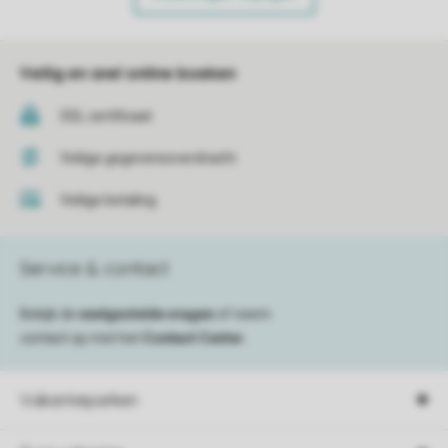
Veilig en snel online boeken
SSL certificaat
Veilige gegevensoverdracht
Veilige betaling
Service & contact
Bekijk de
veelgestelde vragen
of neem
contact op met het
Contact Center
.
Vakantieparken