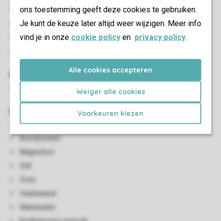
ons toestemming geeft deze cookies te gebruiken.
Zithoek
Je kunt de keuze later altijd weer wijzigen. Meer info
Eethoek
vind je in onze
cookie policy
en
privacy policy
.
Flatscreen-tv
HDMI-aansluiting
Alle cookies accepteren
Kindervoorzieningen
Kinderzitje (op aanvraag en tegen betaling)
Weiger alle cookies
Keuken
Voorkeuren kiezen
Open keuken
Broodrooster
Magnetron
Grill
Oven
Vaatwasser
Waterkoker