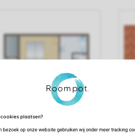
 cookies plaatsen?
jn bezoek op onze website gebruiken wij onder meer tracking co