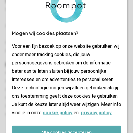
Slaapkamer(s)
Kinderspeel/-slaapkamer met hoogslaper en 1-
persoonsbed op de eerste verdieping
Slaapkamer met twee 1-persoons Auping boxsprings,
Mogen wij cookies plaatsen?
softtopper en tv
Opgemaakte bedden bij aankomst
Voor een fijn bezoek op onze website gebruiken wij
Bedden voorzien van dekbedden en hoofdkussens
onder meer tracking cookies, die jouw
persoonsgegevens gebruiken om de informatie
Buiten
beter aan te laten sluiten bij jouw persoonlijke
Terras
interesses en om advertenties te personaliseren.
Verstelbaar terrasmeubilair
Deze technologie mogen wij alleen gebruiken als jij
Parasol
ons toestemming geeft deze cookies te gebruiken.
Ligstoelen (in de zomer)
Je kunt de keuze later altijd weer wijzigen. Meer info
Parkeren op de centrale parkeerplaats
vind je in onze
cookie policy
en
privacy policy
.
De bungalow bevindt zich in een autovrij gedeelte, tenzij
anders staat aangegeven op de plattegrond
Alle cookies accepteren