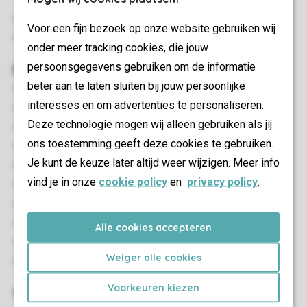
Twee slaapkamers met twee 1-persoons boxsprings
Voor een fijn bezoek op onze website gebruiken wij
Opgemaakte bedden bij aankomst
onder meer tracking cookies, die jouw
persoonsgegevens gebruiken om de informatie
Buiten
beter aan te laten sluiten bij jouw persoonlijke
Terras
interesses en om advertenties te personaliseren.
Terrasmeubilair
Deze technologie mogen wij alleen gebruiken als jij
Parasol
ons toestemming geeft deze cookies te gebruiken.
Sauna
Je kunt de keuze later altijd weer wijzigen. Meer info
Barbecue
vind je in onze
cookie policy
en
privacy policy
.
Buitendouche met koud water
Loungeset
Ligstoelen
Alle cookies accepteren
Op voorkeur te reserveren: overdekt terras
Weiger alle cookies
Parkeren bij de accommodatie
Voorkeuren kiezen
Woon-/eetkamer