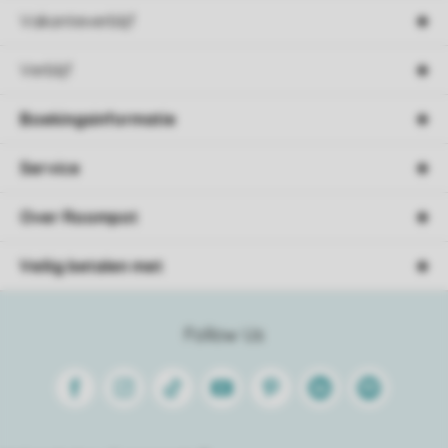
Vakantieverblijf
Verblijf
Boekingsinformatie
Service
Over Roompot
Veilig betalen met
Follow Us
Facebook
Instagram
Tiktok
Youtube
Pinterest
Linkedin
Spotify