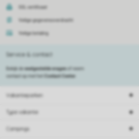
SSL certificaat
Veilige gegevensoverdracht
Veilige betaling
Service & contact
Bekijk de
veelgestelde vragen
of neem
contact op met het
Contact Center
.
Vakantieparken
Type vakantie
Campings