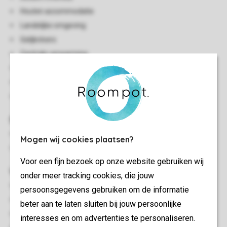
Houten accommodatie
Landelijke omgeving
Gelijkvloers
Centrale verwarming
Enkele traptreden naar accommodatie
Stofzuiger
Huisdiervrij
Slaapkamer(s)
Twee slaapkamers met king-size bed en flatscreen-tv
Mogen wij cookies plaatsen?
Slaapkamer met twee 1-persoonsbedden
Voor een fijn bezoek op onze website gebruiken wij
Woon-/eetkamer
onder meer tracking cookies, die jouw
Zithoek
persoonsgegevens gebruiken om de informatie
Eethoek
beter aan te laten sluiten bij jouw persoonlijke
Streamingdiensten beschikbaar
interesses en om advertenties te personaliseren.