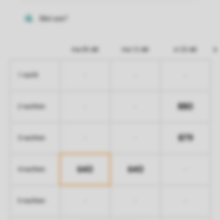
ma 05 okt
ma 12 okt
vr 23 okt
-
-
-
1 nacht
880
-
-
2 nachten
879
-
-
3 nachten
640
640
-
4 nachten
-
-
-
5 nachten