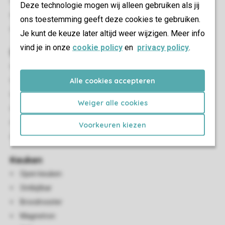
HDMI-aansluiting
Deze technologie mogen wij alleen gebruiken als jij
USB-aansluiting
ons toestemming geeft deze cookies te gebruiken.
Smart-tv
Je kunt de keuze later altijd weer wijzigen. Meer info
vind je in onze
cookie policy
en
privacy policy
.
Sanitair
Badkamer en suite met inloopdouche, toilet en wastafel
Alle cookies accepteren
Badkamer met douche in ligbad, toilet en wastafel
Föhn
Weiger alle cookies
Was-/droogcombinatie
Strijkijzer en strijkplank
Voorkeuren kiezen
Shampoo en douchegel
Keuken
Open keuken
Ontbijtbar
Broodrooster
Magnetron