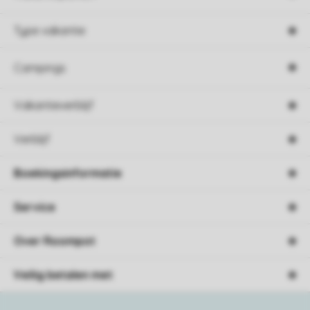
Type vakantie
Campings
Vakantieverblijf
Verblijf
Boekingsinformatie
Service
Over Roompot
Veilig betalen met