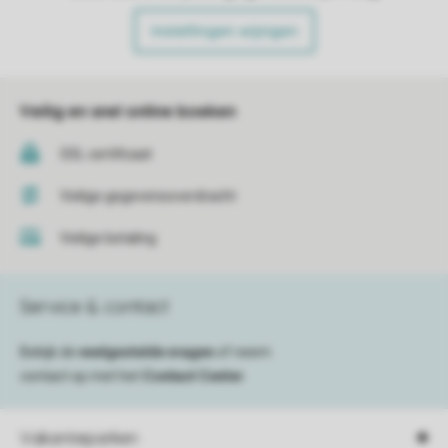
Instellingen wijzigen
Veilig en snel online boeken
SSL certificaat
Veilige gegevensoverdracht
Veilige betaling
Service & contact
Bekijk de
veelgestelde vragen
of neem
contact op met het
Contact Center
.
Vakantieparken