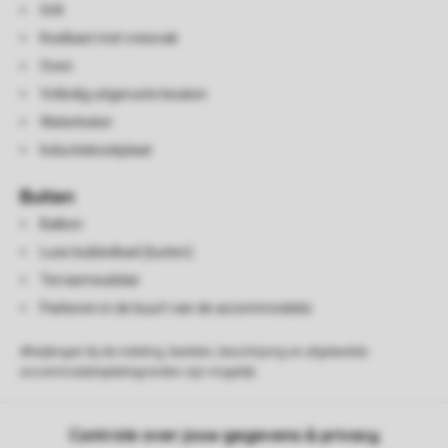
Grill
Koelkast met vriesvak
Oven
Volledig uitgeruste keuken
Waterkoker
Inductiekookplaat
Buiten
Balkon
Luxe bubbelbad (buiten)
Terrasmeubilair
Parkeren in de buurt van de accommodatie
Afwijkingen bij de indeling, beelden, beschrijving en afgebeelde
accommodatieplattegronden zijn mogelijk.
Controle over jouw gegevens & privacy