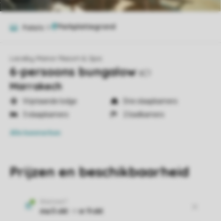
Foto's
9
Laceby Manor Resort & Spa
6-persoons bungalow
6C1
Marrakech
Vrijstaande lodge
Drie slaapkamers
3 slaapkamers
2 badkamers
Alle
kenmerken
Prijzen en beschikbaarheid