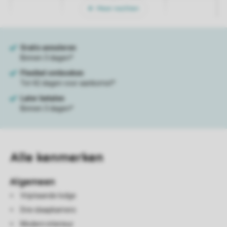
Meer nachten
Alle
kenmerken
Algemeen
Vrijstaande lodge
Drie slaapkamers
Modern interieur