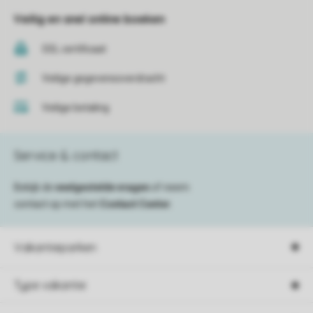
Veilig en snel online boeken
SSL certificaat
Veilige gegevensoverdracht
Veilige betaling
Service & contact
Bekijk de
veelgestelde vragen
of neem
contact op met het
Contact Center
.
Vakantieparken
Type vakantie