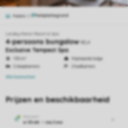
Foto's
12
Laceby Manor Resort & Spa
4-persoons bungalow
4EL4
Exclusive Tempest Spa
105 m²
Vrijstaande lodge
2 slaapkamers
2 badkamers
Alle
kenmerken
Prijzen en beschikbaarheid