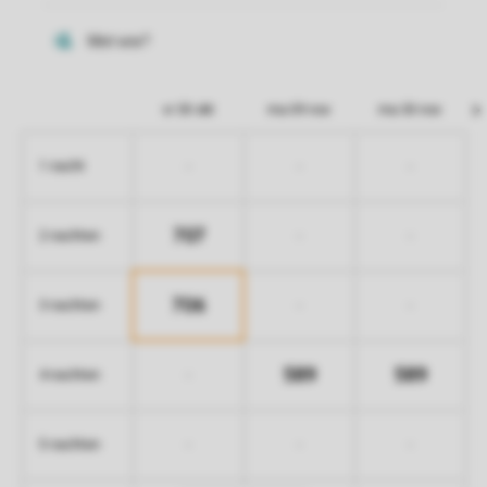
vr 30 okt
ma 09 nov
ma 30 nov
-
-
-
1 nacht
707
-
-
2 nachten
706
-
-
3 nachten
589
589
-
4 nachten
-
-
-
5 nachten