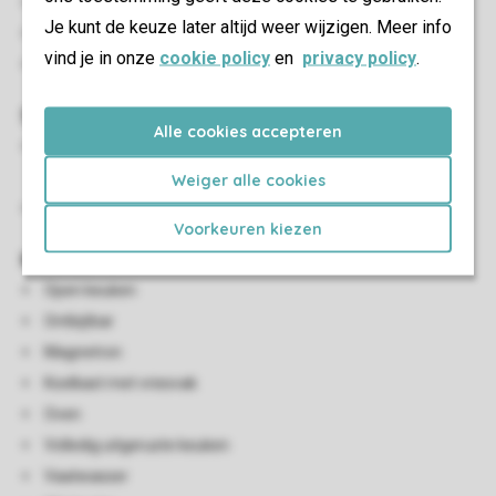
Flatscreen-tv
Je kunt de keuze later altijd weer wijzigen. Meer info
Smart-tv
vind je in onze
cookie policy
en
privacy policy
.
Streamingdiensten beschikbaar
Sanitair
Alle cookies accepteren
Badkamer en suite met ligbad, inloopdouche met dubbele
douchekop, dubbele wastafel en toilet
Weiger alle cookies
Badkamer met douche in ligbad, toilet en wastafel
Voorkeuren kiezen
Keuken
Open keuken
Ontbijtbar
Magnetron
Koelkast met vriesvak
Oven
Volledig uitgeruste keuken
Vaatwasser