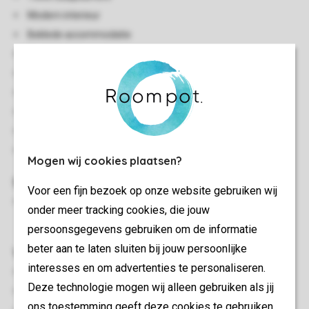
Modern interieur
Beklede accommodatie
Landelijke omgeving
Gelijkvloers
Centrale verwarming
Enkele traptreden naar accommodatie
Gratis wifi
Huisdiervrij
Mogen wij cookies plaatsen?
Slaapkamer(s)
Voor een fijn bezoek op onze website gebruiken wij
Twee slaapkamers en-suite met super kingzise bed en
onder meer tracking cookies, die jouw
smart-tv
persoonsgegevens gebruiken om de informatie
beter aan te laten sluiten bij jouw persoonlijke
Woon-/eetkamer
interesses en om advertenties te personaliseren.
Eethoek
Deze technologie mogen wij alleen gebruiken als jij
HDMI-aansluiting
ons toestemming geeft deze cookies te gebruiken.