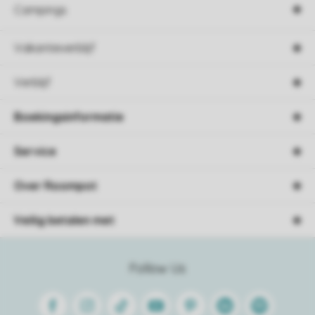
Campings
Vakantieverblijf
Verblijf
Boekingsinformatie
Service
Over Roompot
Veilig betalen met
Follow Us
Facebook
Instagram
Tiktok
Youtube
Pinterest
Linkedin
Spotify