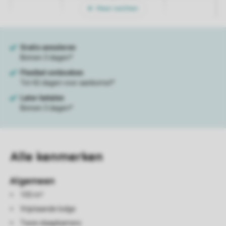
Meer nachten
Alle
kenmerken
Algemeen
105 m²
Vrijstaande lodge
Twee slaapkamers