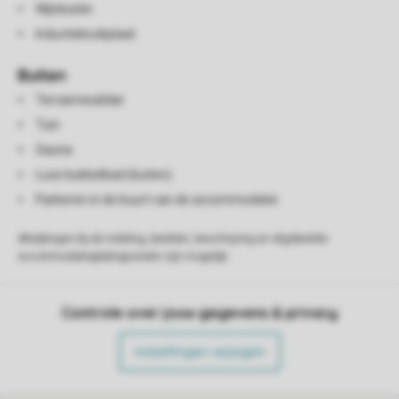
Wijnkoeler
Inductiekookplaat
Buiten
Terrasmeubilair
Tuin
Sauna
Luxe bubbelbad (buiten)
Parkeren in de buurt van de accommodatie
Afwijkingen bij de indeling, beelden, beschrijving en afgebeelde
accommodatieplattegronden zijn mogelijk.
Controle over jouw gegevens & privacy
Instellingen wijzigen