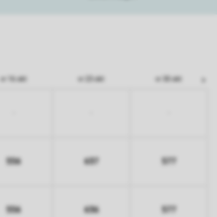
vr 16 okt
vr 23 okt
vr 30 okt
-
-
-
556
637
577
556
636
577