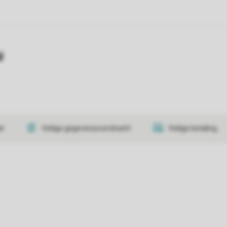
y
at
Veilige gegevensoverdracht
Veilige betaling