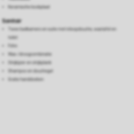
Keramische kookplaat
Sanitair
Twee badkamers en suite met inloopdouche, wastafel en
toilet
Föhn
Was-/droogcombinatie
Strijkijzer en strijkplank
Shampoo en douchegel
Gratis handdoeken