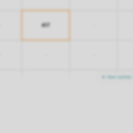
417
-
-
-
Meer nachten