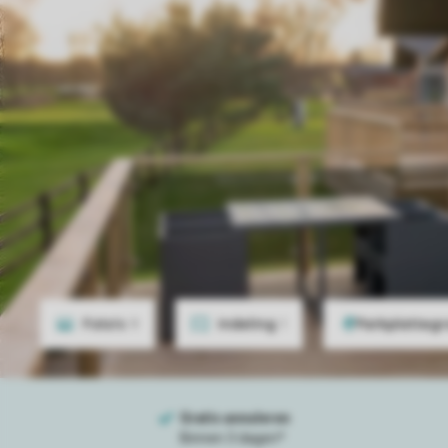
Foto's
9
Indeling
1