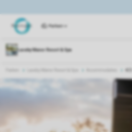
Parken
Parken
Laceby Manor Resort & Spa
Accommodaties
4C