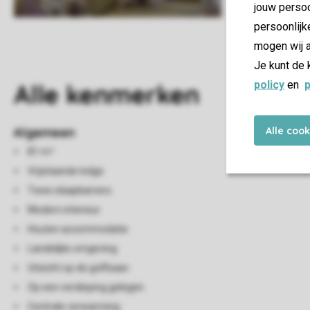
jouw persoo
persoonlijk
mogen wij a
Je kunt de 
policy
en
p
Alle
kenmerken
Alle coo
Algemeen
81 m²
Vrijstaande lodge
Twee slaapkamers
Modern interieur
Houten accommodatie
Landelijke omgeving
Uitzicht op de golfbaan
Op een verdieping gelegen
Centrale verwarming