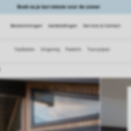
Boek nu je last minute voor de zomer
Bestemmingen
Aanbiedingen
Service & Contact
5