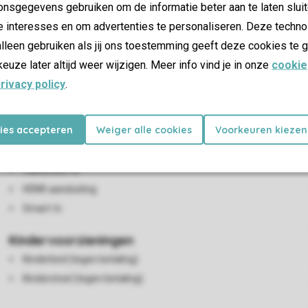
nsgegevens gebruiken om de informatie beter aan te laten sluit
e interesses en om advertenties te personaliseren. Deze techno
lleen gebruiken als jij ons toestemming geeft deze cookies te g
keuze later altijd weer wijzigen. Meer info vind je in onze
cookie
rivacy policy
.
kies accepteren
Weiger alle cookies
Voorkeuren kiezen
Woon-/eetkamer
Eethoek
Flatscreen-tv
HDMI-aansluiting
Smart-tv
Kindervoorzieningen
Kinderbed (tegen betaling)
Kinderstoel (tegen betaling)