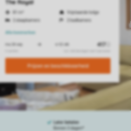
The Royal
81 m²
Vrijstaande lodge
2 slaapkamers
2 badkamers
Alle
kenmerken
Prijzen en beschikbaarheid