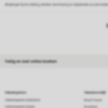
Afwijkingen bij de indeling, beelden, beschrijving en afgebeelde accommodati
Veilig en snel online boeken
Vakantieparken
Vakantieverblijf
Vakantieparken Nederland
Beach house
Vakantieparken België
Bungalow