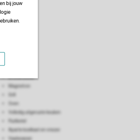
en bij jouw
logie
ebruiken.
Keuken
Open keuken
Broodrooster
Magnetron
Grill
Oven
Volledig uitgeruste keuken
Fluitketel
Aparte koelkast en vriezer
Vaatwasser