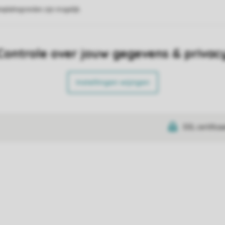
eplattegronden zijn mogelijk.
Controle over jouw gegevens & privac
Instellingen wijzigen
SSL certifica