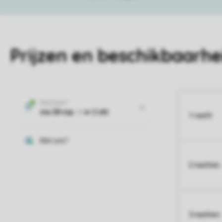
Prijzen en beschikbaarhe
1 nacht
2 nachten
3 nachten