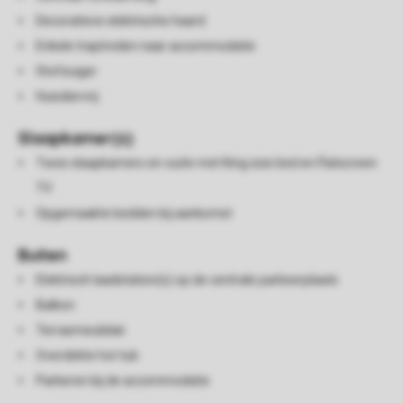
Decoratieve elektrische haard
Enkele traptreden naar accommodatie
Stofzuiger
Huisdiervrij
Slaapkamer(s)
Twee slaapkamers en-suite met King size bed en Flatscreen
TV
Opgemaakte bedden bij aankomst
Buiten
Elektrisch laadstation(s) op de centrale parkeerplaats
Balkon
Terrasmeubilair
Overdekte hot tub
Parkeren bij de accommodatie