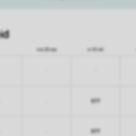
id
ma 28 sep
vr 09 okt
-
-
577
-
577
-