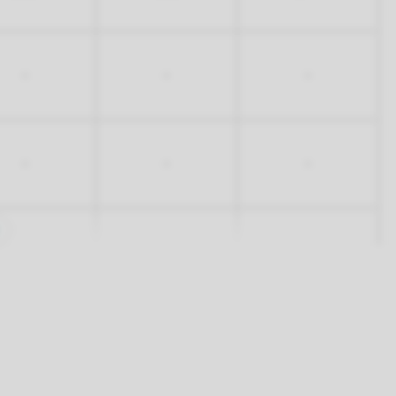
-
-
-
-
-
-