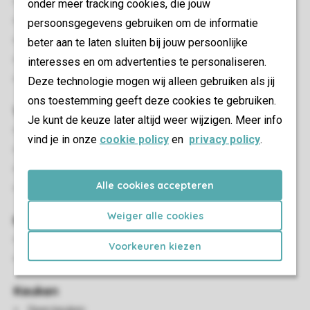
Elektrisch laadstation(s) op de centrale parkeerplaats
onder meer tracking cookies, die jouw
Balkon
persoonsgegevens gebruiken om de informatie
Terrasmeubilair
beter aan te laten sluiten bij jouw persoonlijke
Overdekte hot tub
interesses en om advertenties te personaliseren.
Parkeren bij de accommodatie
Deze technologie mogen wij alleen gebruiken als jij
ons toestemming geeft deze cookies te gebruiken.
Woon-/eetkamer
Je kunt de keuze later altijd weer wijzigen. Meer info
Eethoek
vind je in onze
cookie policy
en
privacy policy
.
HDMI-aansluiting
USB-aansluiting
Alle cookies accepteren
4K Smart TV
Weiger alle cookies
Kindervoorzieningen
Kinderbed (tegen betaling)
Voorkeuren kiezen
Kinderstoel (tegen betaling)
Keuken