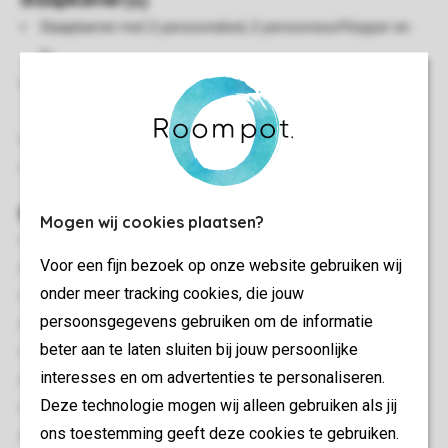
Slaapkamer met 2-persoonsbed, 2-persoonssofttopper en
tv
Vier slaapkamers met twee 1-persoons boxsprings op de
eerste verdieping
Opgemaakte bedden bij aankomst
Bedden voorzien van dekbedden en hoofdkussens
Buiten
Mogen wij cookies plaatsen?
Overdekte veranda
Voor een fijn bezoek op onze website gebruiken wij
Vergroot terras
onder meer tracking cookies, die jouw
Loungeset
persoonsgegevens gebruiken om de informatie
Terrashaard
beter aan te laten sluiten bij jouw persoonlijke
Green Egg barbecue
interesses en om advertenties te personaliseren.
Verstelbaar terrasmeubilair
Deze technologie mogen wij alleen gebruiken als jij
Parasol
ons toestemming geeft deze cookies te gebruiken.
Ligstoelen (in de zomer)