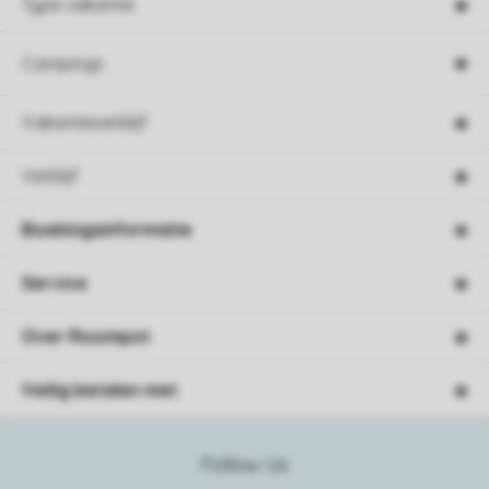
Type vakantie
Campings
Vakantieverblijf
Verblijf
Boekingsinformatie
Service
Over Roompot
Veilig betalen met
Follow Us