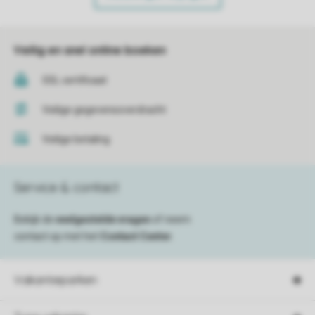
Veilig en snel online boeken
SSL certificaat
Veilige gegevensoverdracht
Veilige betaling
Service & contact
Bekijk de
veelgestelde vragen
of neem
contact op met het
Contact Center
.
Vakantieparken