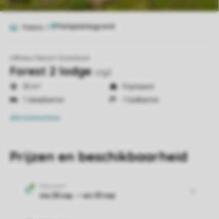
Foto's
9
Hillview Resort Grandvoir
Forest 2 lodge
ctg2
35 m²
Vrijstaand
1 slaapkamer
1 badkamer
Alle
kenmerken
Prijzen en beschikbaarheid