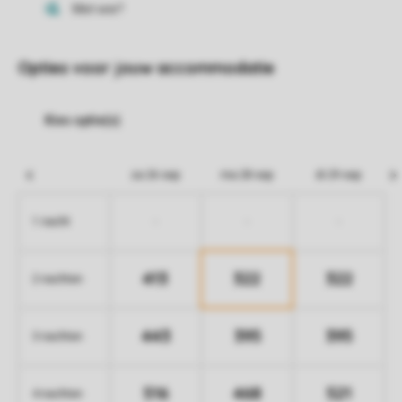
Opties voor jouw accommodatie
za 26 sep
ma 28 sep
di 29 sep
-
-
-
1 nacht
413
322
322
2 nachten
443
395
395
3 nachten
516
468
521
4 nachten