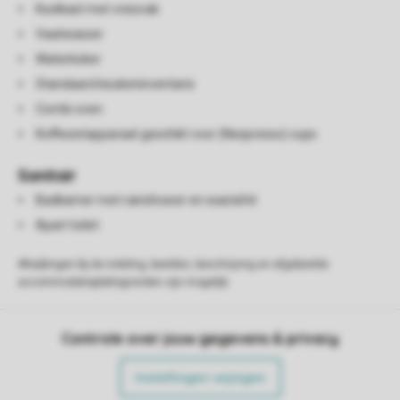
Koelkast met vriesvak
Vaatwasser
Waterkoker
Standaard keukeninventaris
Combi oven
Koffiezetapparaat geschikt voor (Nespresso) cups
Sanitair
Badkamer met rainshower en wastafel
Apart toilet
Afwijkingen bij de indeling, beelden, beschrijving en afgebeelde
accommodatieplattegronden zijn mogelijk.
Controle over jouw gegevens & privacy
Instellingen wijzigen