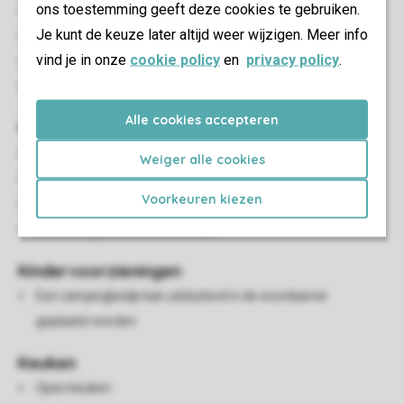
ons toestemming geeft deze cookies te gebruiken.
Terras
Je kunt de keuze later altijd weer wijzigen. Meer info
Terrasmeubilair
vind je in onze
cookie policy
en
privacy policy
.
Op voorkeur te reserveren: omheind terras
Parkeren in de buurt van de accommodatie
Alle cookies accepteren
Woon-/eetkamer
Zithoek
Weiger alle cookies
Eethoek
Voorkeuren kiezen
Tv
Streamingdiensten beschikbaar
Kindervoorzieningen
Een campingbedje kan uitsluitend in de woonkamer
geplaatst worden
Keuken
Open keuken