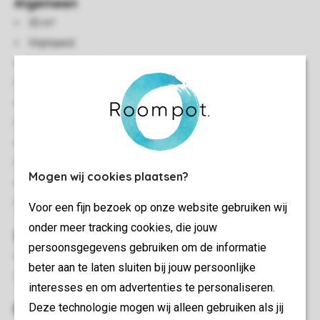
Algemeen
35 m²
Vrijstaand
Eén slaapkamer
Rustige ligging
Gelijkvloers
Airconditioning
Warmtepomp
Geschikt voor 2 personen
Mogen wij cookies plaatsen?
Rookvrij
In enkele accommodaties zijn huisdieren toegestaan
Voor een fijn bezoek op onze website gebruiken wij
onder meer tracking cookies, die jouw
Slaapkamer(s)
persoonsgegevens gebruiken om de informatie
Slaapkamer met 2-persoons boxspring
beter aan te laten sluiten bij jouw persoonlijke
Bedden voorzien van dekbedden en hoofdkussens
interesses en om advertenties te personaliseren.
Deze technologie mogen wij alleen gebruiken als jij
Buiten