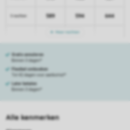
589
594
644
5 nachten
Meer nachten
Alle
kenmerken