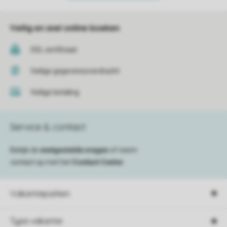
Veilig en snel online boeken
SSL certificaat
Veilige gegevensoverdracht
Veilige betaling
Service & contact
Bekijk de
veelgestelde vragen
of neem
contact op met het
Contact Center
.
Vakantieparken
Type vakantie