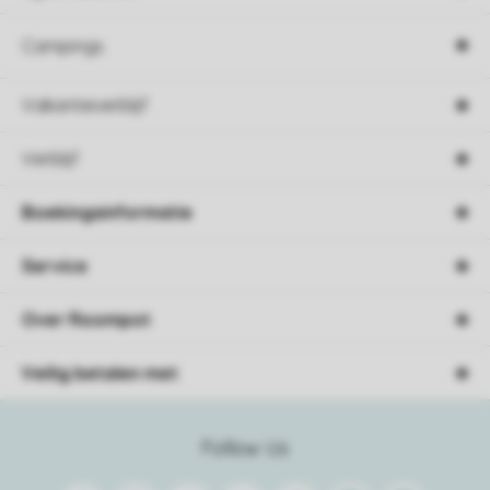
Campings
Vakantieverblijf
Verblijf
Boekingsinformatie
Service
Over Roompot
Veilig betalen met
Follow Us