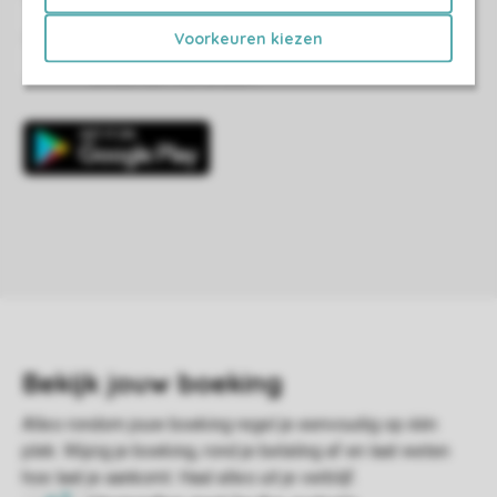
Voorkeuren kiezen