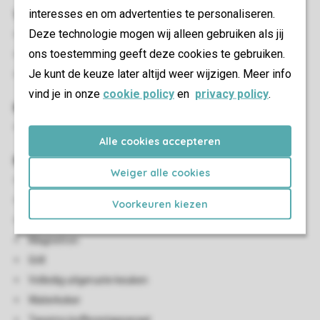
Woon-/eetkamer
interesses en om advertenties te personaliseren.
Deze technologie mogen wij alleen gebruiken als jij
Eethoek
ons toestemming geeft deze cookies te gebruiken.
HDMI-aansluiting
Je kunt de keuze later altijd weer wijzigen. Meer info
Flatscreen-tv
vind je in onze
cookie policy
en
privacy policy
.
Kindervoorzieningen
Kinderzitje (op aanvraag en tegen betaling)
Alle cookies accepteren
Keuken
Weiger alle cookies
Open keuken met kookeiland
Broodrooster
Voorkeuren kiezen
Koelkast met vriesvak
Magnetron
Grill
Volledig uitgeruste keuken
Waterkoker