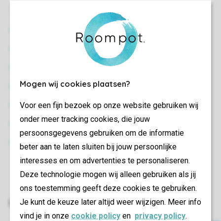
Sport en spel
Boogschietbaan
Kleiduivenschieten
Quad rijden
Mogen wij cookies plaatsen?
Bijlwerpen
Voor een fijn bezoek op onze website gebruiken wij
Messen werpen
onder meer tracking cookies, die jouw
Paintball
persoonsgegevens gebruiken om de informatie
Segway Safari
beter aan te laten sluiten bij jouw persoonlijke
interesses en om advertenties te personaliseren.
Deze technologie mogen wij alleen gebruiken als jij
ons toestemming geeft deze cookies te gebruiken.
Je kunt de keuze later altijd weer wijzigen. Meer info
vind je in onze
cookie policy
en
privacy policy
.